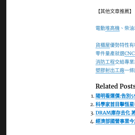
【其他文章推薦】
電動
堆高機
、柴油
貨櫃屋
優勢特性有
零件量產就選
CN
消防工程
交給專業
塑膠射出工廠
一條
Related Posts
陽明看運價:告別
科學家首目擊恆星
DRAM庫存去化 
經濟部國營事業今放