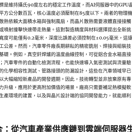
標是維持攝氏90度左右的穩定工作溫度，而AI伺服器中的GPU
平方公分數百瓦，核心溫度必須壓制在85度以下。兩者的物理
散熱依賴大面積水箱與強制風扇，而晶片散熱需要液體直接接觸
或噴射撞擊快速帶走熱量。這對製造精度與材料選擇提出全新挑
度可能僅有0.2毫米，深度比誤差必須控制在±0.05毫米，這
工公差。然而，汽車零件廠長期耕耘的精密銑削、焊接與組裝技
基礎。例如，真空釺焊爐的溫度曲線控制，可從鋁合金水箱直接
；汽車零件的自動化檢測流程，也能快速導入氣密測試與流量驗
的化學相容性測試、管路接頭的防漏設計，這些在汽車領域早已
以大幅縮短新產品的開發週期。因此，技術轉型並非放棄原有專
力升級，應用於更高附加價值的場景。廠商只需要補足熱模擬軟
生產環境的建置，以及與晶片設計端的協同開發能力，就能順利
合：從汽車產業供應鏈到雲端伺服器