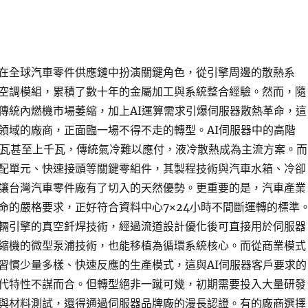
在全球汽車零件供應鏈中扮演關鍵角色，從引擎周邊的散熱系
空調模組，累積了數十年的金屬加工與系統整合經驗。然而，隨
傳統內燃機市場萎縮，加上AI運算需求引爆伺服器散熱革命，這
領域的廠商，正面臨一場不得不走的轉型。AI伺服器中的高階
百瓦甚至上千瓦，傳統氣冷難以應付，液冷散熱成為主流方案。而
配單元、快速接頭等關鍵零組件，其製程技術與汽車水箱、冷卻
讓台灣汽車零件廠有了切入的天然優勢。更重要的是，汽車產業
命的嚴格要求，正好符合資料中心7×24小時不間斷運轉的標準
輛引擎的真空釺焊技術，經過流道設計優化後可直接用於伺服器
縮機的微型泵浦技術，也能移植為循環系統核心。而從商業模式
習慣少量多樣、快速反應的生產模式，這與AI伺服器客戶要求的
代特性不謀而合。但轉型絕非一蹴可幾，初期需要投入大量研發
與材料測試，還得通過伺服器品牌廠的漫長認證。有的廠商選擇