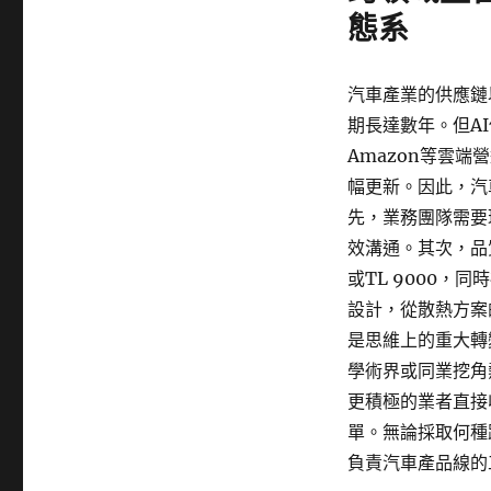
態系
汽車產業的供應鏈以
期長達數年。但AI伺
Amazon等雲
幅更新。因此，汽
先，業務團隊需要
效溝通。其次，品質
或TL 9000
設計，從散熱方案
是思維上的重大轉
學術界或同業挖角
更積極的業者直接
單。無論採取何種
負責汽車產品線的