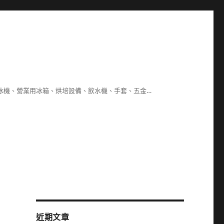
冰機、營業用冰箱、烘培設備、飲水機、手套、五金…
近期文章