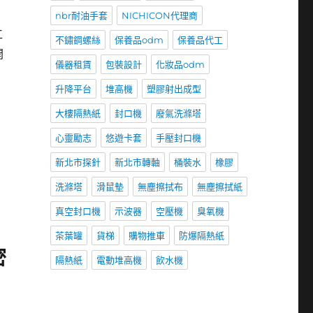
nbr耐油手套
NICHICON代理商
工
不鏽鋼螺絲
保養品odm
保養品代工
開
儀器租賃
包裝設計
化妝品odm
升降平台
堆高機
塑膠射出成型
大樓隔熱紙
封口機
廢氣洗滌塔
心靈勵志
悠遊卡套
手壓封口機
新北市探針
新北市轉軸
桶裝水
橡膠
洗滌塔
滑鼠墊
無塵擦拭布
無塵擦拭紙
真空封口機
示波器
空壓機
臭氧機
茶葉罐
貨梯
購物推車
防爆隔熱紙
密
隔熱紙
電動堆高機
飲水機