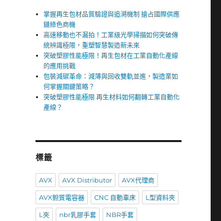
掌握再生包材品質驗證與追溯機制 搶占國際供應
鏈綠色商機
高速移動也不漏拍！工業級光學掃描如何突破傳
統辨識極限，重塑智慧製造新未來
突破塑膠性能極限！再生包材在工業自動化產線
的應用挑戰
包裝減碳革命：減薄與回收雙軌並進，製造業如
何掌握關鍵策略？
突破塑膠性能極限 再生材料如何翻轉工業自動化
產線？
。
標籤
AVX
AVX Distributor
AVX代理商
AVX鉭質電容器
CNC 自動車床
L型資料夾
L夾
nbr乳膠手套
NBR手套