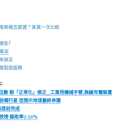
堆高機怎麼選？差異一次比較
哪些?
C車床
來搞定
龍製造服務
:
5位數 朝「正常化」修正_工業用機械手臂,無線充電裝置
吞噬行星 恐預示地球最終命運
將提前完成
榜 錄取率7.51%