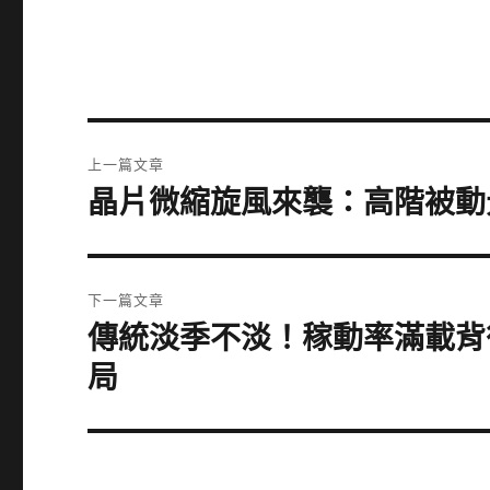
文
上一篇文章
章
晶片微縮旋風來襲：高階被動
上
一
導
篇
覽
文
下一篇文章
章:
傳統淡季不淡！稼動率滿載背
下
一
局
篇
文
章: