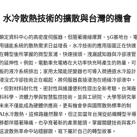
：水冷散熱技術的擴散與台灣的機會
鎖定資料中心的高密度伺服器，但隨著邊緣運算、5G基地台、
用儲能系統的散熱需求日益增長，水冷技術的應用版圖正在快速
在轉型後所掌握的微型泵浦、快速接頭、洩漏感知器與冷卻液管
的延伸性。例如，電動車充電樁在大功率快充時產生的熱量，可
板的液冷系統排出；家用太陽能逆變器也可導入微通道水冷設計
浸沒式冷卻技術正在崛起，將伺服器直接浸泡在絕緣冷卻液中，
，但對材料耐化性、密封性與維護便利性提出全新考驗。台灣廠
料科學、流體力學與智慧監控技術，並與工研院、大學等研究單
未來不僅能成為硬體供應商，更有機會參與國際散熱標準的制
AI水冷散熱，這條路雖然艱辛，但正如當年台灣從紡織轉型半導
移都伴隨著陣痛，也孕育著新的產業龍頭。掌握關鍵技術與客戶
這波散熱革命中站穩腳跟，寫下屬於自己的轉型故事。