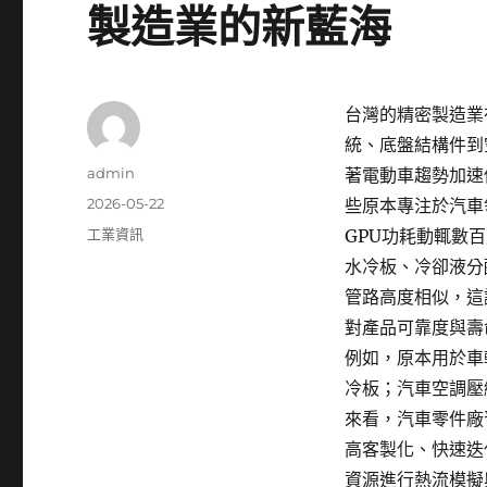
製造業的新藍海
台灣的精密製造業
統、底盤結構件到
作
admin
著電動車趨勢加速
者
發
2026-05-22
些原本專注於汽車
佈
分
工業資訊
GPU功耗動輒數
日
類
水冷板、冷卻液分
期:
管路高度相似，這
對產品可靠度與壽
例如，原本用於車
冷板；汽車空調壓
來看，汽車零件廠
高客製化、快速迭
資源進行熱流模擬