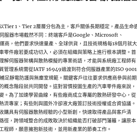
Tier 1、Tier 2層層分包為主，客戶關係長期穩定，產品生命
服器市場截然不同：終端客戶是Google、Microsoft、
端營運商，他們要求快速量產、全球供貨，且技術規格每18個月就大
車零件廠若要成功切入，必須在組織與策略上進行根本調整。首
理解伺服器架構與散熱模擬的專業術語，才能與系統廠工程師有
管理系統需從IATF 16949過渡到符合伺服器產業的ISO 9001
，同時補足靜電防護與無塵室規範。關鍵客戶往往要求供應商參與前期
的概念階段就共同開發。這對習慣按圖生產的汽車零件廠來說，
變。為了加速學習曲線，有些廠商成立專屬的散熱研發中心，從
熱流專家；有些則與國外冷卻液大廠簽訂技術授權或合資協議。
收購具有伺服器散熱經驗的小型新創，快速取得產品與客戶清
路徑，跨領域整合的成敗取決於組織能否打破部門藩籬，讓原本
工程師，願意擁抱新技術，並用新產業的節奏工作。