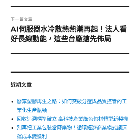
覽
文
章:
下一篇文章
AI伺服器水冷散熱熱潮再起！法人看
下
一
好長線動能，這些台廠搶先佈局
篇
文
章:
近期文章
廢棄塑膠再生之路：如何突破分選與品質控管的工
業化生產瓶頸
回收追溯標準確立 高科技產業綠色包材轉型新契機
別再把工業包裝當廢棄物！循環經濟商業模式讓清
運成本變獲利