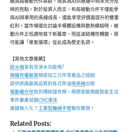
續買超被動元件族群，視其為AI供應鏈中尚未充分反
映的亮點。對於投資人而言，布局被動元件不僅能參
與AI與車用的長線成長，還能享受評價面提升的雙重
紅利。當市場還在討論半導體設備與散熱模組時，被
動元件正低調地寫下新篇章，而這波結構性轉變，很
可能讓「景氣循環」從此成為歷史名詞。
【其他文章推薦】
飲水機
皆有含淨水功能嗎?
無線充電裝
置
精密加工元件等產品之經銷
提供原廠最高品質的各式柴油
堆高機
出租
電動曬衣架
告別傳統撐衣桿，極簡安裝開啟智能生活
零件量產就選
CNC車床
產線無人化？
工業型機械手臂
幫你實現！
Related Posts: