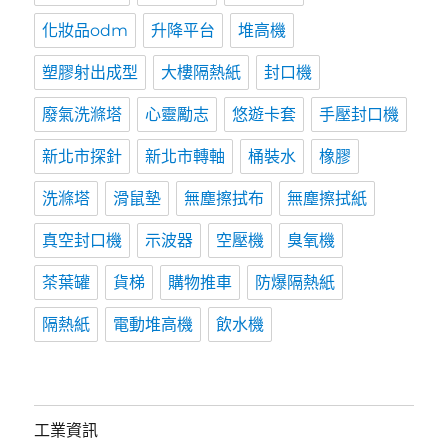
化妝品odm
升降平台
堆高機
塑膠射出成型
大樓隔熱紙
封口機
廢氣洗滌塔
心靈勵志
悠遊卡套
手壓封口機
新北市探針
新北市轉軸
桶裝水
橡膠
洗滌塔
滑鼠墊
無塵擦拭布
無塵擦拭紙
真空封口機
示波器
空壓機
臭氧機
茶葉罐
貨梯
購物推車
防爆隔熱紙
隔熱紙
電動堆高機
飲水機
工業資訊