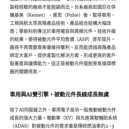
製程經驗的廠商才能脫穎而出。台系廠商如國巨在併
購基美（Kemet）、普思（Pulse）後，取得車用、
工規與航太等高階產品技術，產品組合結構大幅改
善；華新科則專注於車用電容與高頻元件。技術升級
的結果，使得被動元件平均售價（ASP）逐年提升，
廠商不再需要靠衝量維持獲利，反而能透過高階產品
綁定大客戶、提供客製化解決方案，形成更高的客戶
黏著度與議價能力。這正是被動元件擺脫景氣循環標
籤的關鍵底氣。
車用與AI雙引擎，被動元件長線成長無虞
除了AI伺服器之外，車用電子是另一股推動被動元件
成長的強大力量。電動車（EV）與先進駕駛輔助系統
（ADAS）對被動元件的需求量是傳統燃油車的2~3