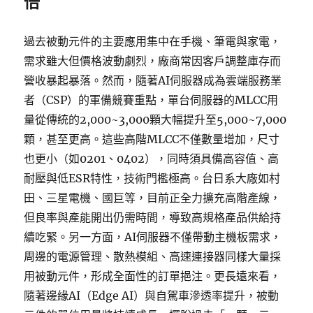
倍
過去被動元件的主要應用集中在手機、筆電與家電，
需求雖大但價格波動劇烈，廠商常因客戶調整庫存而
營收暴起暴落。然而，隨著AI伺服器成為雲端服務業
者（CSP）的軍備競賽重點，單台伺服器的MLCC用
量從傳統的2,000~3,000顆大幅提升至5,000~7,000
顆，甚至更高。這些高階MLCC不僅數量增加，尺寸
也更小（如0201、0402），同時須具備高容值、高
耐壓與低ESR特性，技術門檻極高。台日系大廠如村
田、三星電機、國巨等，目前正全力擴充高階產線，
但良率與產能開出仍需時間，導致高規格產品供給持
續吃緊。另一方面，AI伺服器不僅帶動主機板需求，
周邊的電源管理、散熱模組、高速連接器同樣大量採
用被動元件，形成全面性的訂單挹注。更長遠來看，
隨著邊緣AI（Edge AI）與自駕車滲透率提升，被動