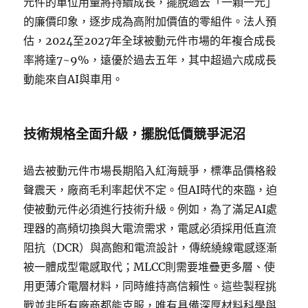
元件的單位用量將持續成長，擺脫過去「一顆一元」
的廉價印象，逐步成為高附加價值的零組件。法人預
估，2024至2027年全球被動元件市場的年複合成長
率將達7~9%，遠優於過去五年，其中超過六成成長
動能來自AI與車用。
技術規格全面升級，擺脫低價競爭泥沼
過去被動元件市場長期陷入紅海競爭，標準品價格殺
聲震天，廠商毛利率起伏不定。但AI時代的來臨，迫
使被動元件必須進行技術升級。例如，為了滿足AI處
理器的高頻切換與大電流需求，電感必須採用低直流
阻抗（DCR）與高飽和電流設計，傳統繞線電感逐漸
被一體成型電感取代；MLCC則需要堆疊更多層、使
用更薄介電層材料，同時維持高信賴性。這些製程挑
戰並非所有廠商都能克服，唯有具備深厚材料科學與