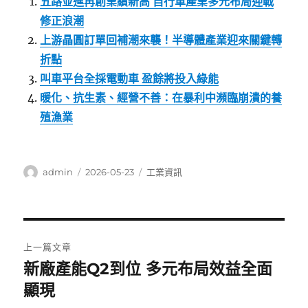
五路並進再創業績新高 自行車產業多元布局迎戰
修正浪潮
上游晶圓訂單回補潮來襲！半導體產業迎來關鍵轉
折點
叫車平台全採電動車 盈餘將投入綠能
暖化、抗生素、經營不善：在暴利中瀕臨崩潰的養
殖漁業
作
發
分
admin
2026-05-23
工業資訊
者
佈
類
日
期:
文
上一篇文章
章
新廠產能Q2到位 多元布局效益全面
上
一
顯現
導
篇