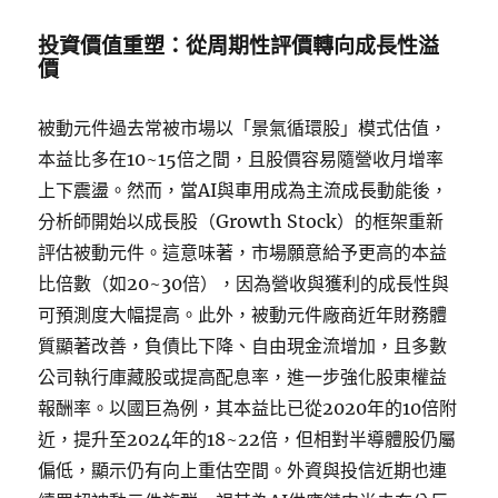
投資價值重塑：從周期性評價轉向成長性溢
價
被動元件過去常被市場以「景氣循環股」模式估值，
本益比多在10~15倍之間，且股價容易隨營收月增率
上下震盪。然而，當AI與車用成為主流成長動能後，
分析師開始以成長股（Growth Stock）的框架重新
評估被動元件。這意味著，市場願意給予更高的本益
比倍數（如20~30倍），因為營收與獲利的成長性與
可預測度大幅提高。此外，被動元件廠商近年財務體
質顯著改善，負債比下降、自由現金流增加，且多數
公司執行庫藏股或提高配息率，進一步強化股東權益
報酬率。以國巨為例，其本益比已從2020年的10倍附
近，提升至2024年的18~22倍，但相對半導體股仍屬
偏低，顯示仍有向上重估空間。外資與投信近期也連