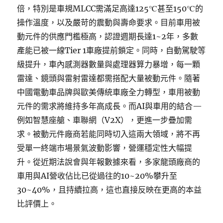
倍，特別是車規MLCC需滿足高達125℃甚至150℃的
操作溫度，以及嚴苛的震動與壽命要求。目前車用被
動元件的供應門檻極高，認證週期長達1~2年，多數
產能已被一線Tier 1車廠提前鎖定。同時，自動駕駛等
級提升，車內感測器數量與處理器算力暴增，每一顆
雷達、鏡頭與雷射雷達都需搭配大量被動元件。隨著
中國電動車品牌與歐美傳統車廠全力轉型，車用被動
元件的需求將維持多年高成長。而AI與車用的結合—
例如智慧座艙、車聯網（V2X），更進一步疊加需
求。被動元件廠商若能同時切入這兩大領域，將不再
受單一終端市場景氣波動影響，營運穩定性大幅提
升。從近期法說會與年報數據來看，多家龍頭廠商的
車用與AI營收佔比已從過往的10~20%攀升至
30~40%，且持續拉高，這也直接反映在更高的本益
比評價上。