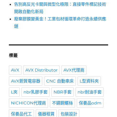
告別高反光卡關與微型化極限：直接零件標記技術
開啟自動化新局
廢棄膠膜變黃金！工業包材循環革命打造永續供應
鏈
標籤
AVX
AVX Distributor
AVX代理商
AVX鉭質電容器
CNC 自動車床
L型資料夾
L夾
nbr乳膠手套
NBR手套
nbr耐油手套
NICHICON代理商
不鏽鋼螺絲
保養品odm
保養品代工
儀器租賃
包裝設計