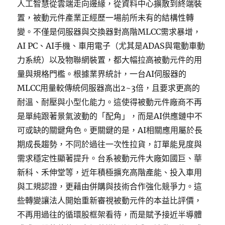
人工智慧從雲端走向邊緣，從資料中心擴散到終端裝
置，被動元件產業正經歷一場前所未有的結構性轉
變。不僅是伺服器與交換器對高階MLCC需求暴增，
AI PC、AI手機、車用電子（尤其是ADAS與電動車動
力系統）以及物聯網裝置，都大幅拉高被動元件的用
量與規格門檻。根據業界統計，一台AI伺服器的
MLCC用量較傳統伺服器高出2~3倍，且要求更高的
耐溫、耐壓與小型化能力。這使得被動元件廠商不再
是單純跟著景氣波動的「配角」，而是AI供應鏈中不
可或缺的關鍵角色。更關鍵的是，AI相關應用屬於長
期成長趨勢，不同於過往一次性拉貨，訂單能見度與
需求穩定性顯著提升。台系被動元件大廠如國巨、華
新科、禾伸堂等，近年積極擴充高階產能、投入車用
與工規認證，更藉由併購與技術合作強化競爭力。這
些轉變讓法人開始重新審視被動元件的本益比評價，
不再用過往的循環股框架看待，而是賦予接近半導體