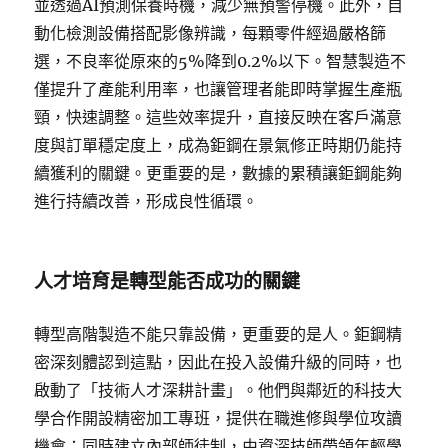
並透過AI預測保養時機，減少無預警停機。此外，自
動化檢測設備搭配影像辨識，每顆零件經過嚴格篩
選，不良率從原來的5%降到0.2%以下。智慧製造不
僅提升了產能利用率，也讓管理者能即時掌握生產瓶
頸，快速調整。這些效率提升，直接反映在客戶滿意
度與訂單穩定度上，成為鉅鋼在景氣修正時期仍能持
續獲利的關鍵。更重要的是，數據的累積讓鉅鋼能夠
進行持續改善，形成良性循環。
人才培育是轉型能否成功的關鍵
轉型高階製造不能只靠設備，更重要的是人。鉅鋼精
密深刻體認到這點，因此在投入設備升級的同時，也
啟動了「技術人才深耕計畫」。他們與鄰近的科技大
學合作開設精密加工專班，提供在職進修與學位攻讀
機會；同時建立內部師徒制，由資深技師帶領年輕學