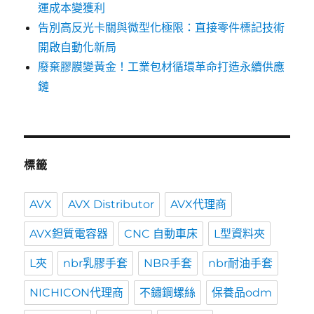
運成本變獲利
告別高反光卡關與微型化極限：直接零件標記技術
開啟自動化新局
廢棄膠膜變黃金！工業包材循環革命打造永續供應
鏈
標籤
AVX
AVX Distributor
AVX代理商
AVX鉭質電容器
CNC 自動車床
L型資料夾
L夾
nbr乳膠手套
NBR手套
nbr耐油手套
NICHICON代理商
不鏽鋼螺絲
保養品odm