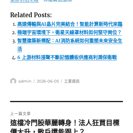
Related Posts:
高速傳輸與AI晶片完美結合！智能計算新時代來臨
極端宇宙環境下，衛星天線罩材料如何堅守崗位？
智慧建築新標配：AI消防系統如何重塑未來安全生
活
6 上游材料漲聲不斷記憶體板供應商利潤保衛戰
作
發
分
admin
2026-06-05
工業資訊
者
佈
類
日
期:
文
上一篇文章
章
這檔冷門股華麗轉身！法人狂買目標
上
一
價大升，散戶還能跟上？
導