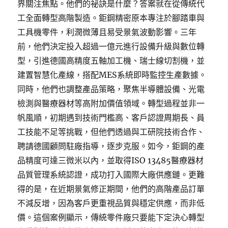
界關注焦點。他們的祕訣是什麼？答案就在從傳統代
工全面轉型高階製造。鉅鋼精密原本專注於腳踏車與
工具機零件，利潤微薄且易受景氣波動影響。三年
前，他們決定投入超過一億元進行設備升級與數位轉
型，引進德國高精度五軸加工機、瑞士線切割機，並
建置智慧化產線，搭配MES系統即時監控生產數據。
同時，他們也調整產品策略，聚焦半導體設備、光電
檢測與醫療器材等高附加價值領域。轉型過程並非一
帆風順，初期遇到技術門檻高、客戶認證周期長、員
工技能不足等挑戰，但他們透過與工研院技術合作、
聘請德國顧問駐廠指導，逐步克服。如今，鉅鋼的產
品精度可達三微米以內，並取得ISO 13485醫療器材
品質管理系統認證，成功打入國際大廠供應鏈。更難
得的是，在近期景氣修正期間，他們的高階產品訂單
不減反增，因為客戶更重視品質與穩定供應，而非低
價。這個案例顯示，傳統零件廠只要能下定決心轉型