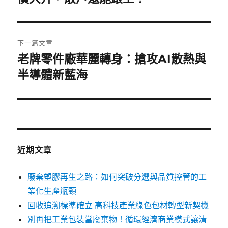
篇
覽
文
章:
下一篇文章
老牌零件廠華麗轉身：搶攻AI散熱與
下
一
半導體新藍海
篇
文
章:
近期文章
廢棄塑膠再生之路：如何突破分選與品質控管的工
業化生產瓶頸
回收追溯標準確立 高科技產業綠色包材轉型新契機
別再把工業包裝當廢棄物！循環經濟商業模式讓清