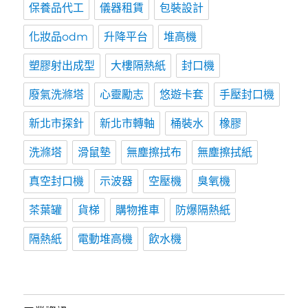
保養品代工
儀器租賃
包裝設計
化妝品odm
升降平台
堆高機
塑膠射出成型
大樓隔熱紙
封口機
廢氣洗滌塔
心靈勵志
悠遊卡套
手壓封口機
新北市探針
新北市轉軸
桶裝水
橡膠
洗滌塔
滑鼠墊
無塵擦拭布
無塵擦拭紙
真空封口機
示波器
空壓機
臭氧機
茶葉罐
貨梯
購物推車
防爆隔熱紙
隔熱紙
電動堆高機
飲水機