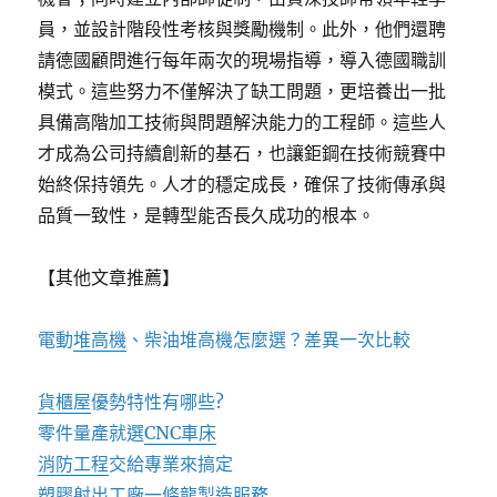
員，並設計階段性考核與獎勵機制。此外，他們還聘
請德國顧問進行每年兩次的現場指導，導入德國職訓
模式。這些努力不僅解決了缺工問題，更培養出一批
具備高階加工技術與問題解決能力的工程師。這些人
才成為公司持續創新的基石，也讓鉅鋼在技術競賽中
始終保持領先。人才的穩定成長，確保了技術傳承與
品質一致性，是轉型能否長久成功的根本。
【其他文章推薦】
電動
堆高機
、柴油堆高機怎麼選？差異一次比較
貨櫃屋
優勢特性有哪些?
零件量產就選
CNC車床
消防工程
交給專業來搞定
塑膠射出工廠
一條龍製造服務