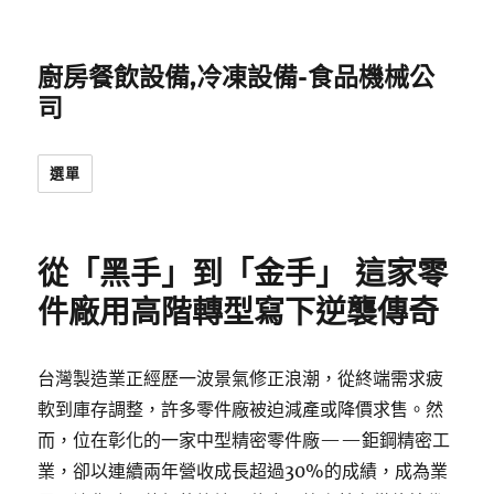
廚房餐飲設備,冷凍設備-食品機械公
司
選單
從「黑手」到「金手」 這家零
件廠用高階轉型寫下逆襲傳奇
台灣製造業正經歷一波景氣修正浪潮，從終端需求疲
軟到庫存調整，許多零件廠被迫減產或降價求售。然
而，位在彰化的一家中型精密零件廠——鉅鋼精密工
業，卻以連續兩年營收成長超過30%的成績，成為業