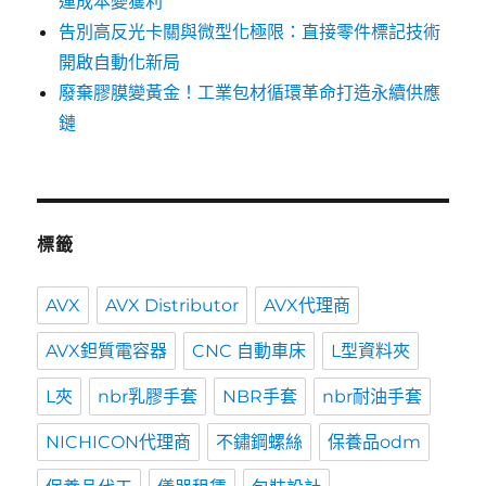
運成本變獲利
告別高反光卡關與微型化極限：直接零件標記技術
開啟自動化新局
廢棄膠膜變黃金！工業包材循環革命打造永續供應
鏈
標籤
AVX
AVX Distributor
AVX代理商
AVX鉭質電容器
CNC 自動車床
L型資料夾
L夾
nbr乳膠手套
NBR手套
nbr耐油手套
NICHICON代理商
不鏽鋼螺絲
保養品odm