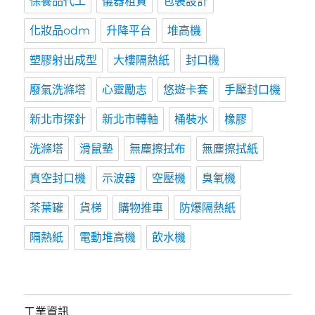
保養品代工
儀器租賃
包裝設計
化妝品odm
升降平台
堆高機
塑膠射出成型
大樓隔熱紙
封口機
廢氣洗滌塔
心靈勵志
悠遊卡套
手壓封口機
新北市探針
新北市轉軸
桶裝水
橡膠
洗滌塔
滑鼠墊
無塵擦拭布
無塵擦拭紙
真空封口機
示波器
空壓機
臭氧機
茶葉罐
貨梯
購物推車
防爆隔熱紙
隔熱紙
電動堆高機
飲水機
工業資訊