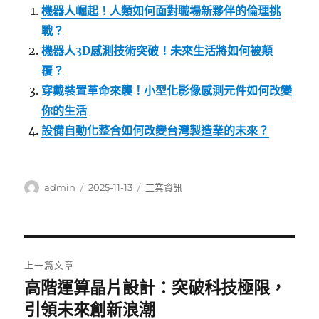
機器人崛起！人類如何面對職場新夥伴的倫理挑
戰？
機器人3D感測技術突破！未來生活將如何被顛
覆？
穿戴裝置革命來襲！小型化影像感測元件如何改變
你的生活
設備自動化整合如何改變台灣製造業的未來？
作
發
分
admin
2025-11-13
工業資訊
者
佈
類
日
期:
文
上一篇文章
章
高階運算晶片設計：突破科技極限，
上
一
引領未來創新浪潮
導