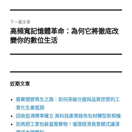
篇
覽
文
章:
下一篇文章
高頻寬記憶體革命：為何它將徹底改
下
一
變你的數位生活
篇
文
章:
近期文章
廢棄塑膠再生之路：如何突破分選與品質控管的工
業化生產瓶頸
回收追溯標準確立 高科技產業綠色包材轉型新契機
別再把工業包裝當廢棄物！循環經濟商業模式讓清