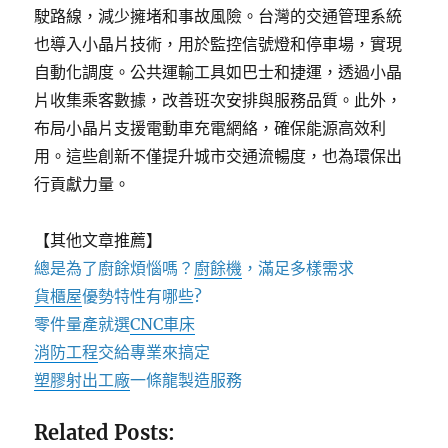
駛路線，減少擁堵和事故風險。台灣的交通管理系統
也導入小晶片技術，用於監控信號燈和停車場，實現
自動化調度。公共運輸工具如巴士和捷運，透過小晶
片收集乘客數據，改善班次安排與服務品質。此外，
布局小晶片支援電動車充電網絡，確保能源高效利
用。這些創新不僅提升城市交通流暢度，也為環保出
行貢獻力量。
【其他文章推薦】
總是為了廚餘煩惱嗎？
廚餘機
，滿足多樣需求
貨櫃屋
優勢特性有哪些?
零件量產就選
CNC車床
消防工程
交給專業來搞定
塑膠射出工廠
一條龍製造服務
Related Posts: