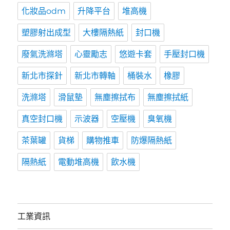
化妝品odm
升降平台
堆高機
塑膠射出成型
大樓隔熱紙
封口機
廢氣洗滌塔
心靈勵志
悠遊卡套
手壓封口機
新北市探針
新北市轉軸
桶裝水
橡膠
洗滌塔
滑鼠墊
無塵擦拭布
無塵擦拭紙
真空封口機
示波器
空壓機
臭氧機
茶葉罐
貨梯
購物推車
防爆隔熱紙
隔熱紙
電動堆高機
飲水機
工業資訊