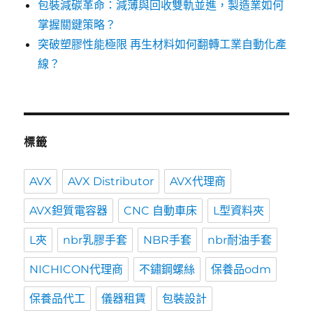
包裝減碳革命：減薄與回收雙軌並進，製造業如何
掌握關鍵策略？
突破塑膠性能極限 再生材料如何翻轉工業自動化產
線？
標籤
AVX
AVX Distributor
AVX代理商
AVX鉭質電容器
CNC 自動車床
L型資料夾
L夾
nbr乳膠手套
NBR手套
nbr耐油手套
NICHICON代理商
不鏽鋼螺絲
保養品odm
保養品代工
儀器租賃
包裝設計