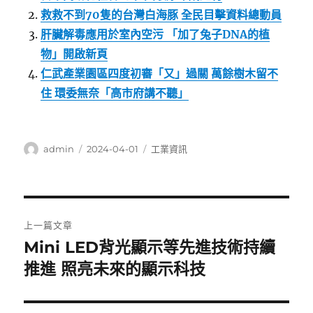
救救不到70隻的台灣白海豚 全民目擊資料總動員
肝臟解毒應用於室內空污 「加了兔子DNA的植
物」開啟新頁
仁武產業園區四度初審「又」過關 萬餘樹木留不
住 環委無奈「高市府講不聽」
作
發
分
admin
2024-04-01
工業資訊
者
佈
類
日
期:
文
上一篇文章
章
Mini LED背光顯示等先進技術持續
上
一
推進 照亮未來的顯示科技
導
篇
覽
文