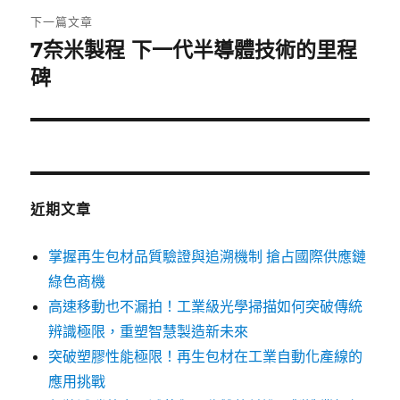
章:
下一篇文章
7奈米製程 下一代半導體技術的里程
下
一
碑
篇
文
章:
近期文章
掌握再生包材品質驗證與追溯機制 搶占國際供應鏈
綠色商機
高速移動也不漏拍！工業級光學掃描如何突破傳統
辨識極限，重塑智慧製造新未來
突破塑膠性能極限！再生包材在工業自動化產線的
應用挑戰