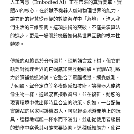
人工智慧（Embodied AI）正在帶來的真實變革。實
體AI的核心，在於賦予機器人感知物理世界的能力，
讓它們的智慧從虛擬的數據海洋中「落地」，進入我
們生活的三維空間。這項技術的突破，不僅是演算法
的進步，更是一場關於機器如何與世界互動的根本性
轉變。
傳統的AI擅長於分析圖片、理解語言或下棋，但它們
缺乏對物理世界的直觀感知與互動經驗。實體AI則致
力於彌補這道鴻溝。它整合了電腦視覺、觸覺感測、
力回饋、聲音定位等多模態感知技術，讓機器人能夠
像生物一樣，通過感官接收資訊，並在複雜、動態的
現實環境中做出即時且合宜的決策。例如，一台配備
實體AI的居家照護機器人，可以輕柔地避開地上的玩
具，穩穩地端起一杯水而不灑出，並能從使用者緩慢
的動作中察覺其可能需要協助。這種感知能力，使得