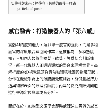
挑戰與未來：通往真正智慧的最後一哩路
Related posts:
感官融合：打造機器人的「第六感」
實體AI的感知能力，遠非單一感官的強化，而是多種
感官的深度融合與協同作業，這被稱為「多模態感
知」。如同人類依靠視覺、聽覺、觸覺綜合判斷情
況，新一代機器人正透過類似的整合來理解世界。高
解析度的3D視覺鏡頭負責勾勒環境地圖與物體形狀；
分佈在機械手臂上的薄膜觸覺感測器，能偵測握持力
道與物體表面的紋理滑順度；內建的麥克風陣列則能
進行聲源定位與環境音分析。
關鍵在於，AI模型必須學會即時處理這些異質的感官