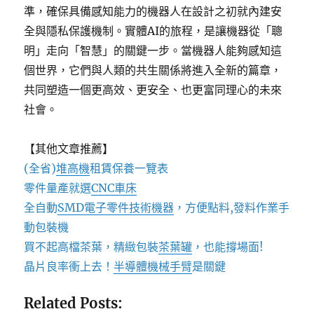
準，確保具備感知能力的機器人在設計之初就內建安
全與隱私保護機制。實體AI的旅程，是讓機器從「聰
明」走向「智慧」的關鍵一步。當機器人能夠感知這
個世界，它們與人類的共生關係將進入全新的篇章，
共同塑造一個更高效、更安全、也更富同理心的未來
社會。
【其他文章推薦】
(全省)
堆高機
租賃保養一覽表
零件量產就選
CNC車床
全自動
SMD電子零件技術機器
，方便點料,發料作業手
動包裝機
買不起高檔茶葉，精緻包裝
茶葉罐
，也能撐場面!
晶片良率衝上去！
半導體機械手臂
是關鍵
Related Posts: