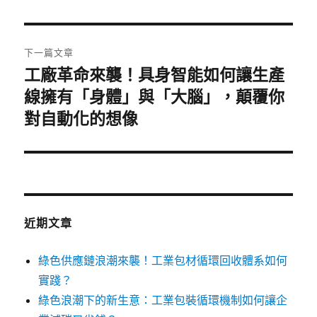
篇
覽
文
章:
下一篇文章
工廠革命來襲！具身智能如何讓生產
下
一
線擁有「身體」與「大腦」，顛覆你
篇
對自動化的想像
文
章:
近期文章
綠色供應鏈浪潮來襲！工業包材循環回收體系如何
實踐？
綠色浪潮下的新生意：工業包裝循環機制如何讓企