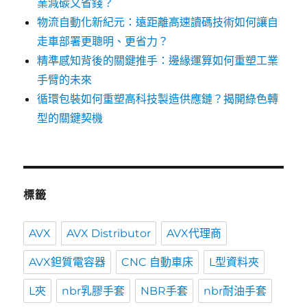
業減碳又省錢？
物流自動化新紀元：遠距離高速讀碼技術如何讓自
走車部署更聰明、更省力？
精準感知背後的關鍵推手：邊緣運算如何重塑工業
手臂的未來
循環包裝如何重塑高科技製造供應鏈？揭開綠色轉
型的關鍵契機
標籤
AVX
AVX Distributor
AVX代理商
AVX鉭質電容器
CNC 自動車床
L型資料夾
L夾
nbr乳膠手套
NBR手套
nbr耐油手套