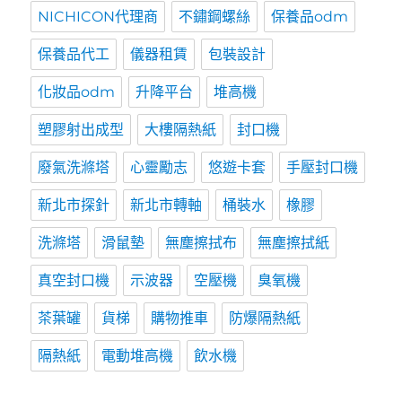
NICHICON代理商
不鏽鋼螺絲
保養品odm
保養品代工
儀器租賃
包裝設計
化妝品odm
升降平台
堆高機
塑膠射出成型
大樓隔熱紙
封口機
廢氣洗滌塔
心靈勵志
悠遊卡套
手壓封口機
新北市探針
新北市轉軸
桶裝水
橡膠
洗滌塔
滑鼠墊
無塵擦拭布
無塵擦拭紙
真空封口機
示波器
空壓機
臭氧機
茶葉罐
貨梯
購物推車
防爆隔熱紙
隔熱紙
電動堆高機
飲水機