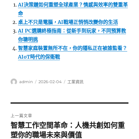
AI決策鏈如何重塑全球產業？情感與效率的雙重革
命
桌上不只是電腦，AI戰場正悄悄改變你的生活
AI PC選購終極指南：從新手到玩家，不同預算教
你聰明挑
智慧家庭裝置無所不在，你的隱私正在被誰監看？
AIoT時代的保衛戰
作
發
分
admin
2026-02-04
工業資訊
者
佈
類
日
期:
文
上一篇文章
章
智慧工作空間革命：人機共創如何重
上
一
塑你的職場未來與價值
導