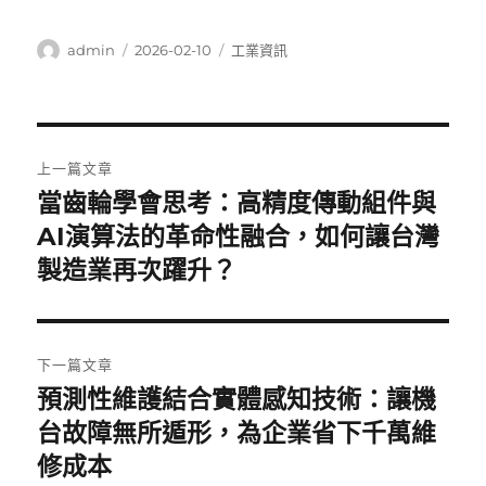
作
發
分
admin
2026-02-10
工業資訊
者
佈
類
日
期:
文
上一篇文章
章
當齒輪學會思考：高精度傳動組件與
上
一
AI演算法的革命性融合，如何讓台灣
導
篇
製造業再次躍升？
覽
文
章:
下一篇文章
預測性維護結合實體感知技術：讓機
下
一
台故障無所遁形，為企業省下千萬維
篇
修成本