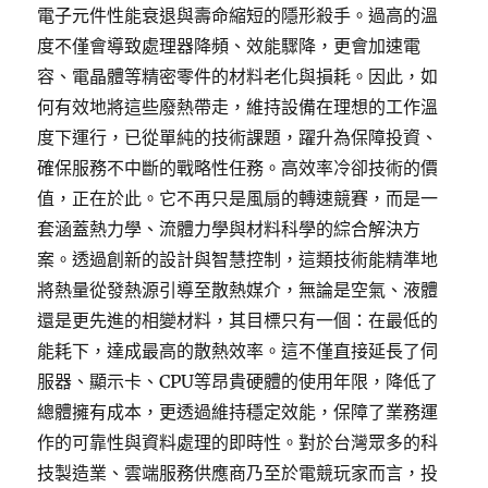
電子元件性能衰退與壽命縮短的隱形殺手。過高的溫
度不僅會導致處理器降頻、效能驟降，更會加速電
容、電晶體等精密零件的材料老化與損耗。因此，如
何有效地將這些廢熱帶走，維持設備在理想的工作溫
度下運行，已從單純的技術課題，躍升為保障投資、
確保服務不中斷的戰略性任務。高效率冷卻技術的價
值，正在於此。它不再只是風扇的轉速競賽，而是一
套涵蓋熱力學、流體力學與材料科學的綜合解決方
案。透過創新的設計與智慧控制，這類技術能精準地
將熱量從發熱源引導至散熱媒介，無論是空氣、液體
還是更先進的相變材料，其目標只有一個：在最低的
能耗下，達成最高的散熱效率。這不僅直接延長了伺
服器、顯示卡、CPU等昂貴硬體的使用年限，降低了
總體擁有成本，更透過維持穩定效能，保障了業務運
作的可靠性與資料處理的即時性。對於台灣眾多的科
技製造業、雲端服務供應商乃至於電競玩家而言，投