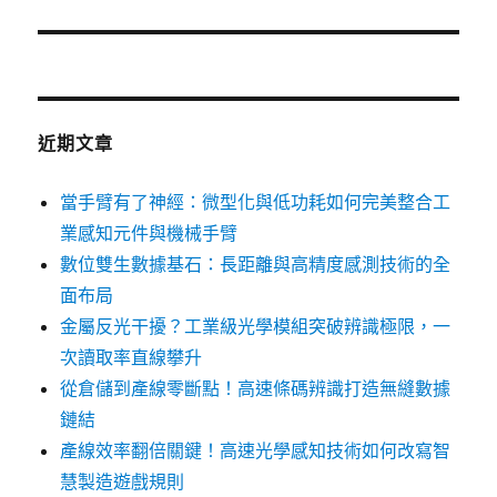
文
章:
近期文章
當手臂有了神經：微型化與低功耗如何完美整合工
業感知元件與機械手臂
數位雙生數據基石：長距離與高精度感測技術的全
面布局
金屬反光干擾？工業級光學模組突破辨識極限，一
次讀取率直線攀升
從倉儲到產線零斷點！高速條碼辨識打造無縫數據
鏈結
產線效率翻倍關鍵！高速光學感知技術如何改寫智
慧製造遊戲規則