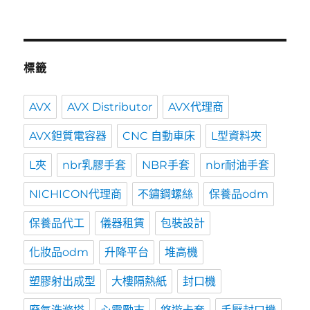
標籤
AVX
AVX Distributor
AVX代理商
AVX鉭質電容器
CNC 自動車床
L型資料夾
L夾
nbr乳膠手套
NBR手套
nbr耐油手套
NICHICON代理商
不鏽鋼螺絲
保養品odm
保養品代工
儀器租賃
包裝設計
化妝品odm
升降平台
堆高機
塑膠射出成型
大樓隔熱紙
封口機