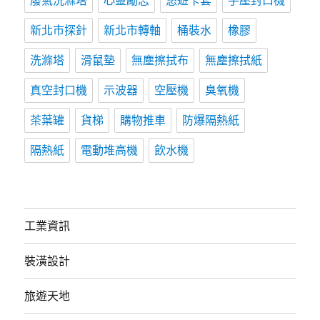
廢氣洗滌塔
心靈勵志
悠遊卡套
手壓封口機
新北市探針
新北市轉軸
桶裝水
橡膠
洗滌塔
滑鼠墊
無塵擦拭布
無塵擦拭紙
真空封口機
示波器
空壓機
臭氧機
茶葉罐
貨梯
購物推車
防爆隔熱紙
隔熱紙
電動堆高機
飲水機
工業資訊
裝潢設計
旅遊天地