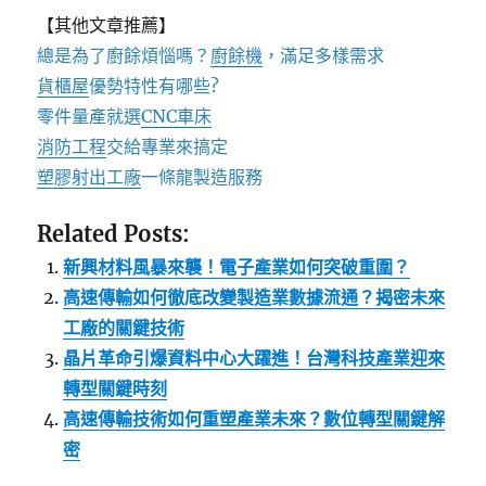
【其他文章推薦】
總是為了廚餘煩惱嗎？
廚餘機
，滿足多樣需求
貨櫃屋
優勢特性有哪些?
零件量產就選
CNC車床
消防工程
交給專業來搞定
塑膠射出工廠
一條龍製造服務
Related Posts:
新興材料風暴來襲！電子產業如何突破重圍？
高速傳輸如何徹底改變製造業數據流通？揭密未來
工廠的關鍵技術
晶片革命引爆資料中心大躍進！台灣科技產業迎來
轉型關鍵時刻
高速傳輸技術如何重塑產業未來？數位轉型關鍵解
密