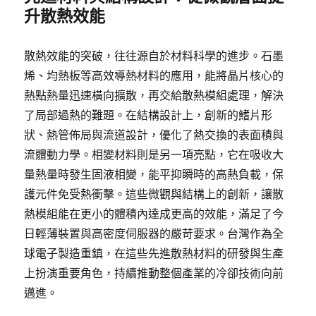
升散熱效能
散熱效能的突破，往往源自於材料科學的進步。石墨
烯、均熱板等高效導熱材料的應用，能將晶片核心的
熱點熱量迅速橫向擴散，再交給散熱模組處理，解決
了局部過熱的難題。在結構設計上，創新的鰭片形
狀、熱管佈局與流道設計，優化了熱交換的表面積與
流體動力學。相變材料則是另一項亮點，它在吸收大
量熱量時發生固液相變，能平抑瞬時的高熱負載，保
護元件免受熱衝擊。這些微觀與結構上的創新，讓散
熱模組能在更小的體積內達成更高的效能，滿足了今
日輕薄裝置與高密度伺服器的嚴苛要求。台灣作為全
球電子製造重鎮，在這些先進散熱材料的研發與生產
上扮演重要角色，持續推動整個產業的冷卻技術向前
邁進。