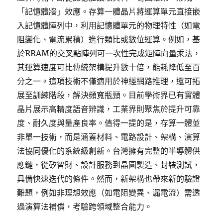
「記憶體牆」效應。存算一體晶片將運算單元直接嵌
入記憶體陣列中，利用記憶體單元的物理特性（如電
阻變化、電流累積）進行類比或數位運算。例如，基
於RRAM的交叉點陣列可一次性完成矩陣向量乘法，
其運算速度可比傳統架構提升數十倍，能耗降低至百
分之一。這項技術不僅適用於神經網路推理，還可拓
展至訓練階段，解決頻寬瓶頸。目前學術界已有實體
晶片展示高精度語音辨識，工業界則聚焦於提升可靠
度、耐久度與量產良率。值得一提的是，存算一體並
非單一技術，而是涵蓋材料、電路設計、架構、演算
法協同優化的系統級創新。台灣擁有完整的半導體供
應鏈，從矽智財、設計服務到晶圓製造、封裝測試，
具備快速迭代的條件。然而，新架構也帶來新的驗證
難題，例如非理想效應（如電阻變異、漏電流）需透
過演算法補償，考驗跨領域整合能力。