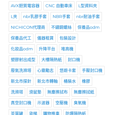
AVX鉭質電容器
CNC 自動車床
L型資料夾
L夾
nbr乳膠手套
NBR手套
nbr耐油手套
NICHICON代理商
不鏽鋼螺絲
保養品odm
保養品代工
儀器租賃
包裝設計
化妝品odm
升降平台
堆高機
塑膠射出成型
大樓隔熱紙
封口機
廢氣洗滌塔
心靈勵志
悠遊卡套
手壓封口機
新北市探針
新北市轉軸
桶裝水
橡膠
洗滌塔
滑鼠墊
無塵擦拭布
無塵擦拭紙
真空封口機
示波器
空壓機
臭氧機
茶葉罐
貨梯
購物推車
防爆隔熱紙