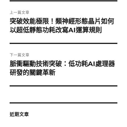
文
上一篇文章
章
突破效能極限！類神經形態晶片如何
上
一
以超低靜態功耗改寫AI運算規則
導
篇
覽
文
章:
下一篇文章
脈衝驅動技術突破：低功耗AI處理器
下
一
研發的關鍵革新
篇
文
章:
近期文章