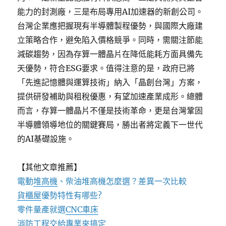
能力的封測廠，三是布局專用AI加速器的新創公司。
台灣企業應把握現有半導體製程優勢，與國際大廠建
立策略合作，避免陷入價格競爭。同時，需關注節能
減碳趨勢，因為存算一體晶片在降低能耗方面具備先
天優勢，符合ESG要求。值得注意的是，政府已將
「先進記憶體與運算技術」納入「晶創台灣」方案，
提供研發補助與租稅優惠，有望加速產業成形。總體
而言，存算一體晶片不僅是技術革命，更是台灣鞏固
半導體領導地位的關鍵賽局，勝出者將定義下一世代
的AI基礎設施。
【其他文章推薦】
電動
堆高機
、柴油堆高機怎麼選？差異一次比較
貨櫃屋
優勢特性有哪些?
零件量產就選
CNC車床
消防工程
交給專業來搞定