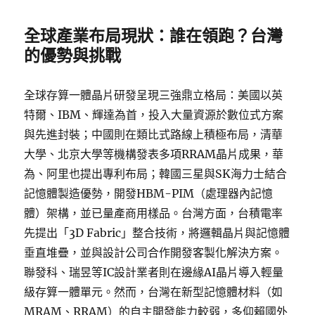
全球產業布局現狀：誰在領跑？台灣
的優勢與挑戰
全球存算一體晶片研發呈現三強鼎立格局：美國以英
特爾、IBM、輝達為首，投入大量資源於數位式方案
與先進封裝；中國則在類比式路線上積極布局，清華
大學、北京大學等機構發表多項RRAM晶片成果，華
為、阿里也提出專利布局；韓國三星與SK海力士結合
記憶體製造優勢，開發HBM-PIM（處理器內記憶
體）架構，並已量產商用樣品。台灣方面，台積電率
先提出「3D Fabric」整合技術，將邏輯晶片與記憶體
垂直堆疊，並與設計公司合作開發客製化解決方案。
聯發科、瑞昱等IC設計業者則在邊緣AI晶片導入輕量
級存算一體單元。然而，台灣在新型記憶體材料（如
MRAM、RRAM）的自主開發能力較弱，多仰賴國外