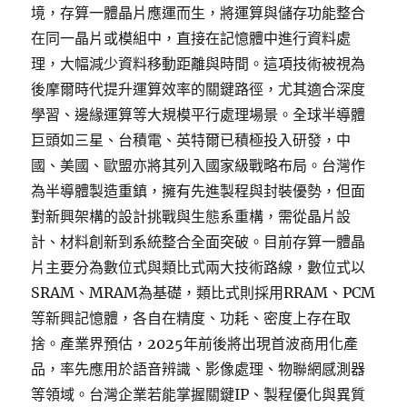
境，存算一體晶片應運而生，將運算與儲存功能整合
在同一晶片或模組中，直接在記憶體中進行資料處
理，大幅減少資料移動距離與時間。這項技術被視為
後摩爾時代提升運算效率的關鍵路徑，尤其適合深度
學習、邊緣運算等大規模平行處理場景。全球半導體
巨頭如三星、台積電、英特爾已積極投入研發，中
國、美國、歐盟亦將其列入國家級戰略布局。台灣作
為半導體製造重鎮，擁有先進製程與封裝優勢，但面
對新興架構的設計挑戰與生態系重構，需從晶片設
計、材料創新到系統整合全面突破。目前存算一體晶
片主要分為數位式與類比式兩大技術路線，數位式以
SRAM、MRAM為基礎，類比式則採用RRAM、PCM
等新興記憶體，各自在精度、功耗、密度上存在取
捨。產業界預估，2025年前後將出現首波商用化產
品，率先應用於語音辨識、影像處理、物聯網感測器
等領域。台灣企業若能掌握關鍵IP、製程優化與異質