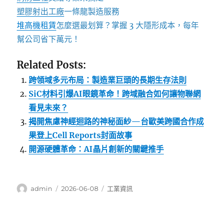
塑膠射出工廠
一條龍製造服務
堆高機租賃
怎麼選最划算？掌握 3 大隱形成本，每年
幫公司省下萬元！
Related Posts:
跨領域多元布局：製造業巨頭的長期生存法則
SiC材料引爆AI眼鏡革命！跨域融合如何讓物聯網
看見未來？
揭開焦慮神經迴路的神秘面紗—台歐美跨國合作成
果登上Cell Reports封面故事
開源硬體革命：AI晶片創新的關鍵推手
作
發
分
admin
2026-06-08
工業資訊
者
佈
類
日
期: