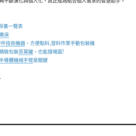
夠不斷演化與個人化，真正成為貼合個人需求的智慧助手。
保養一覽表
C車床
零件技術機器
，方便點料,發料作業手動包裝機
精緻包裝
茶葉罐
，也能撐場面!
半導體機械手臂
是關鍵
.