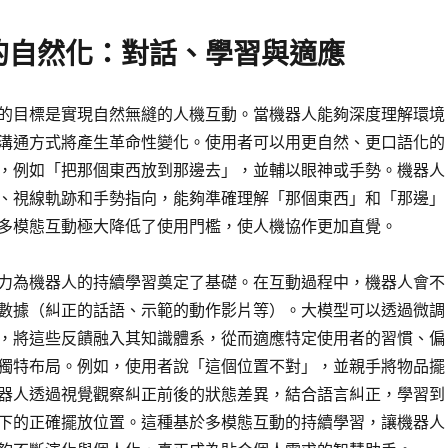
的自然化：對話、學習與適應
的目標是實現自然無縫的人機互動。當機器人能夠深度理解環境
溝通方式將產生革命性變化。使用者可以用更自然、更口語化的
，例如「把那個東西放到那邊去」，並輔以眼神或手勢。機器人
、視線軌跡和手勢指向，能夠準確理解「那個東西」和「那邊」
多模態互動極大降低了使用門檻，使人機協作更加直覺。
力為機器人的持續學習奠定了基礎。在互動過程中，機器人會不
數據（糾正的話語、示範的動作影片等）。大模型可以透過微調
，將這些反饋融入其知識體系，從而適應特定使用者的習慣、偏
獨特布局。例如，使用者說「這個位置不對」，並親手將物品擺
器人透過視覺觀察糾正前後的狀態差異，結合語言糾正，學習到
下的正確擺放位置。這種基於多模態互動的持續學習，讓機器人