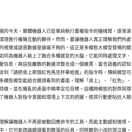
展的今天，實體機器人已從單純執行重複指令的機械臂，逐漸演
環境進行複雜互動的夥伴。然而，要讓機器人真正理解我們所處
的視覺或語音數據是遠遠不夠的。這正是多模態大模型登場的關
如同為機器人裝上了融合多種感官的大腦，它能同時處理文字、
覺信息，將這些離散的數據流整合成一個連貫、富含語義的認知
收到「請把桌上那個紅色馬克杯拿給我」的指令時，傳統模型可
多模態模型能結合鏡頭看到的畫面，理解「桌上」、「紅色」、
特徵，並在雜亂的桌面中精準定位目標。這種跨模態的對齊與理
了機器人對指令意圖和環境上下文的把握，使其行動更貼近人類
理解讓機器人不再是被動回應命令的工具，而能主動感知情境。
中，它可能透過鏡頭看到散落的玩具，同時聽到小孩的哭泣聲，