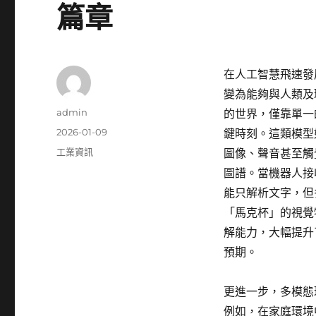
篇章
在人工智慧飛速發
變為能夠與人類及
作
admin
的世界，僅靠單一
者
發
2026-01-09
鍵時刻。這類模型
佈
分
工業資訊
圖像、聲音甚至觸
日
類
圖譜。當機器人接
期:
能只解析文字，但
「馬克杯」的視覺
解能力，大幅提升
預期。
更進一步，多模態
例如，在家庭環境