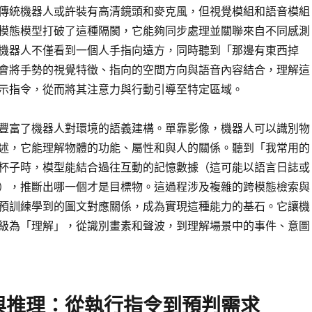
傳統機器人或許裝有高清鏡頭和麥克風，但視覺模組和語音模組
模態模型打破了這種隔閡，它能夠同步處理並關聯來自不同感測
機器人不僅看到一個人手指向遠方，同時聽到「那邊有東西掉
會將手勢的視覺特徵、指向的空間方向與語音內容結合，理解這
示指令，從而將其注意力與行動引導至特定區域。
豐富了機器人對環境的語義建構。單靠影像，機器人可以識別物
述，它能理解物體的功能、屬性和與人的關係。聽到「我常用的
杯子時，模型能結合過往互動的記憶數據（這可能以語言日誌或
），推斷出哪一個才是目標物。這過程涉及複雜的跨模態檢索與
預訓練學到的圖文對應關係，成為實現這種能力的基石。它讓機
級為「理解」，從識別畫素和聲波，到理解場景中的事件、意圖
與推理：從執行指令到預判需求