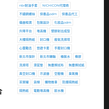
nbr耐油手套
NICHICON代理商
不鏽鋼螺絲
保養品odm
保養品代工
儀器租賃
包裝設計
化妝品odm
升降平台
堆高機
塑膠射出成型
大樓隔熱紙
封口機
廢氣洗滌塔
心靈勵志
悠遊卡套
手壓封口機
新北市探針
新北市轉軸
桶裝水
橡膠
洗滌塔
滑鼠墊
無塵擦拭布
無塵擦拭紙
真空封口機
示波器
空壓機
臭氧機
茶葉罐
貨梯
購物推車
防爆隔熱紙
合
隔熱紙
電動堆高機
飲水機