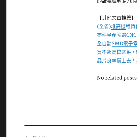
的語義理解能力能
【其他文章推薦】
(全省)
堆高機
租賃
零件量產就選
CN
全自動
SMD電子
買不起高檔茶葉，
晶片良率衝上去！
No related posts
文