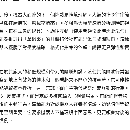
力後，機器人面臨的下一個挑戰是情境理解。人類的指令往往簡
例如在廚房說「幫我拿過來」。多模態大模型透過分析即時的視
台、正在烹煮的鍋具）、過往互動（使用者通常此時需要湯勺）
能夠推理出「拿過來」的具體指涉物可能是湯勺或調味料。這種
器人擺脫了對極度精確、格式化指令的依賴，變得更具彈性和實
在於其龐大的參數規模和學到的關聯知識，這使其能夠進行常識
察到地上有散落的積木和一個看起來不開心的孩童時，它可能推
能導致孩童挫折」這一常識，從而主動發起整理或互動的行為。
令-反應模式，而是基於多模態輸入（視覺場景、可能的聲音線
後的主動行為。這種能力對於機器人在養老陪護、幼兒陪伴等複
用至關重要，它要求機器人不僅理解字面意思，更要領會背後的
慣例。