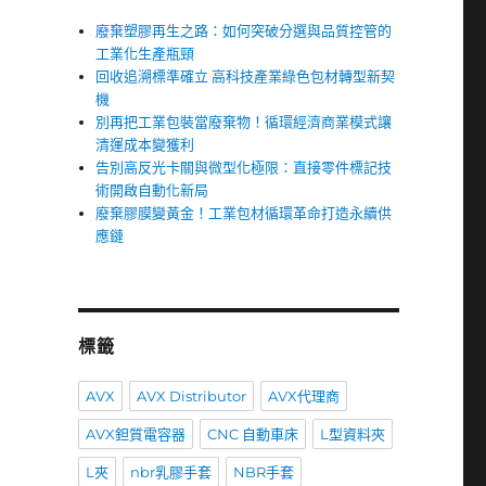
廢棄塑膠再生之路：如何突破分選與品質控管的
工業化生產瓶頸
回收追溯標準確立 高科技產業綠色包材轉型新契
機
別再把工業包裝當廢棄物！循環經濟商業模式讓
清運成本變獲利
告別高反光卡關與微型化極限：直接零件標記技
術開啟自動化新局
廢棄膠膜變黃金！工業包材循環革命打造永續供
應鏈
標籤
AVX
AVX Distributor
AVX代理商
AVX鉭質電容器
CNC 自動車床
L型資料夾
L夾
nbr乳膠手套
NBR手套