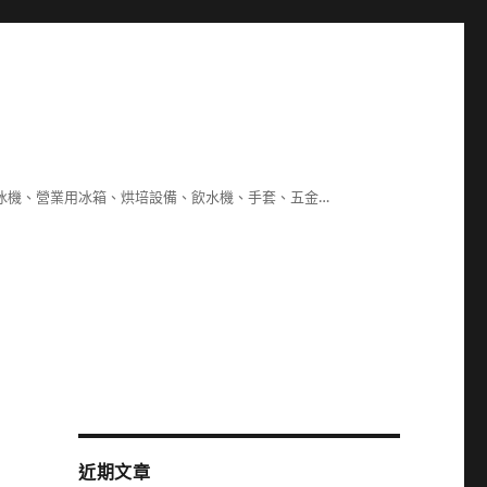
冰機、營業用冰箱、烘培設備、飲水機、手套、五金…
近期文章