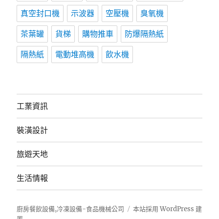
真空封口機
示波器
空壓機
臭氧機
茶葉罐
貨梯
購物推車
防爆隔熱紙
隔熱紙
電動堆高機
飲水機
工業資訊
裝潢設計
旅遊天地
生活情報
廚房餐飲設備,冷凍設備-食品機械公司
本站採用 WordPress 建