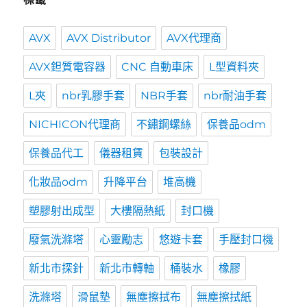
AVX
AVX Distributor
AVX代理商
AVX鉭質電容器
CNC 自動車床
L型資料夾
L夾
nbr乳膠手套
NBR手套
nbr耐油手套
NICHICON代理商
不鏽鋼螺絲
保養品odm
保養品代工
儀器租賃
包裝設計
化妝品odm
升降平台
堆高機
塑膠射出成型
大樓隔熱紙
封口機
廢氣洗滌塔
心靈勵志
悠遊卡套
手壓封口機
新北市探針
新北市轉軸
桶裝水
橡膠
洗滌塔
滑鼠墊
無塵擦拭布
無塵擦拭紙