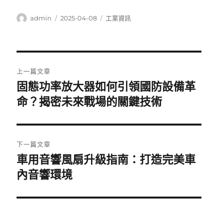
作
發
分
admin
2025-04-08
工業資訊
者
佈
類
日
期:
文
上一篇文章
章
固態功率放大器如何引領國防設備革
上
一
命？揭密未來戰場的關鍵技術
導
篇
覽
文
章:
下一篇文章
車用音響風扇升級指南：打造完美車
下
一
內音響環境
篇
文
章: