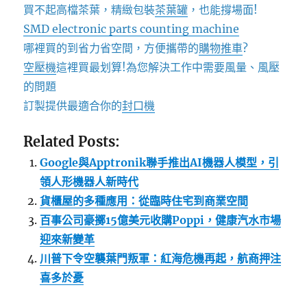
買不起高檔茶葉，精緻包裝
茶葉罐
，也能撐場面!
SMD electronic parts counting machine
哪裡買的到省力省空間，方便攜帶的
購物推車
?
空壓機
這裡買最划算!為您解決工作中需要風量、風壓
的問題
訂製提供最適合你的
封口機
Related Posts:
Google與Apptronik聯手推出AI機器人模型，引
領人形機器人新時代
貨櫃屋的多種應用：從臨時住宅到商業空間
百事公司豪擲15億美元收購Poppi，健康汽水市場
迎來新變革
川普下令空襲葉門叛軍：紅海危機再起，航商押注
喜多於憂