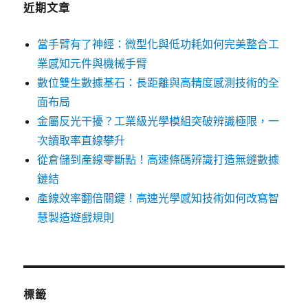
近期文章
當手臂有了神經：微型化與低功耗如何完美整合工
業感知元件與機械手臂
數位雙生數據基石：長距離與高精度感測技術的全
面布局
金屬反光干擾？工業級光學模組突破辨識極限，一
次讀取率直線攀升
從倉儲到產線零斷點！高速條碼辨識打造無縫數據
鏈結
產線效率翻倍關鍵！高速光學感知技術如何改寫智
慧製造遊戲規則
標籤