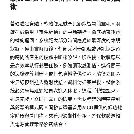
術
若硬體是身體，軟體便是賦予其節能智慧的靈魂。關
鍵在於採用「事件驅動」的中斷架構，徹底拋棄耗電
的輪詢迴圈。系統絕大部分時間應處於最深度的休眠
狀態，僅由實時時鐘、外部感測器訊號或通訊協定預
約時間所產生的硬體中斷來喚醒。喚醒後，軟體應以
最高效率執行必要任務，例如讀取感測值、進行簡單
的邊緣運算判斷，或打包資料準備傳輸，隨後立即命
令無線模組進入發射狀態。資料傳送完畢後，整個系
統必須毫無延遲地再次進入休眠。這種「快速醒來，
迅速完成，立即睡去」的節奏，需要精確的時序控制
與簡潔的程式碼。開發者還需善用MCU提供的低功耗
定時器與看門狗，來管理週期性任務，確保軟體邏輯
與電源管理策略緊密結合。