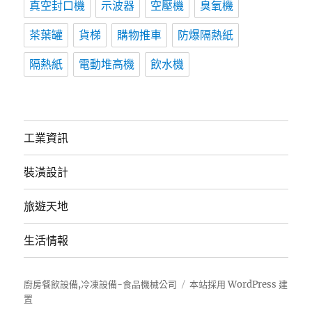
真空封口機
示波器
空壓機
臭氧機
茶葉罐
貨梯
購物推車
防爆隔熱紙
隔熱紙
電動堆高機
飲水機
工業資訊
裝潢設計
旅遊天地
生活情報
廚房餐飲設備,冷凍設備-食品機械公司
本站採用 WordPress 建
置