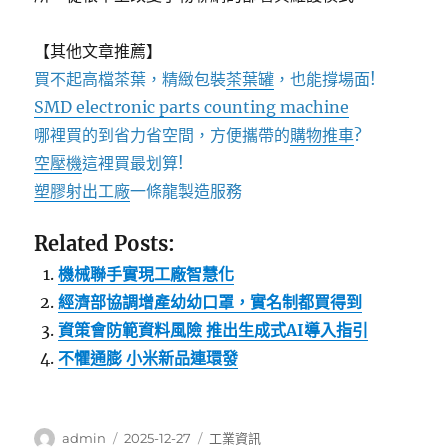
【其他文章推薦】
買不起高檔茶葉，精緻包裝
茶葉罐
，也能撐場面!
SMD electronic parts counting machine
哪裡買的到省力省空間，方便攜帶的
購物推車
?
空壓機
這裡買最划算!
塑膠射出工廠
一條龍製造服務
Related Posts:
機械聯手實現工廠智慧化
經濟部協調增產幼幼口罩，實名制都買得到
資策會防範資料風險 推出生成式AI導入指引
不懼通膨 小米新品連環發
作
發
分
admin
2025-12-27
工業資訊