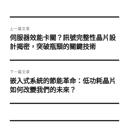
者
佈
類
日
期:
文
上一篇文章
章
伺服器效能卡關？訊號完整性晶片設
上
一
計揭密，突破瓶頸的關鍵技術
導
篇
覽
文
章:
下一篇文章
嵌入式系統的節能革命：低功耗晶片
下
一
如何改變我們的未來？
篇
文
章: