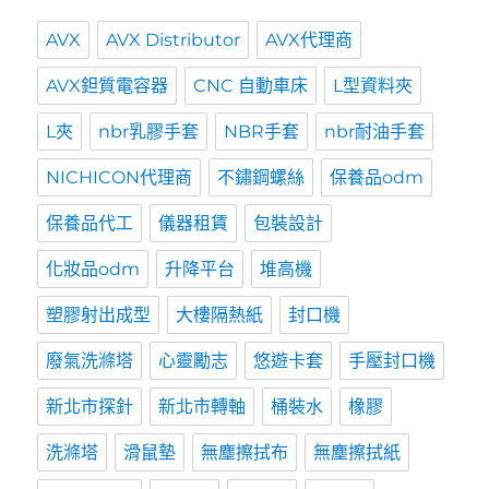
AVX
AVX Distributor
AVX代理商
AVX鉭質電容器
CNC 自動車床
L型資料夾
L夾
nbr乳膠手套
NBR手套
nbr耐油手套
NICHICON代理商
不鏽鋼螺絲
保養品odm
保養品代工
儀器租賃
包裝設計
化妝品odm
升降平台
堆高機
塑膠射出成型
大樓隔熱紙
封口機
廢氣洗滌塔
心靈勵志
悠遊卡套
手壓封口機
新北市探針
新北市轉軸
桶裝水
橡膠
洗滌塔
滑鼠墊
無塵擦拭布
無塵擦拭紙