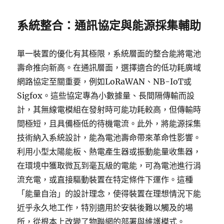
系統整合：通訊協定與能源採集輔助
單一裝置的優化有其極限，系統層面的整合能將電池
壽命推向新高。在通訊層面，選擇適合的低功耗廣域
網路協定至關重要，例如LoRaWAN、NB-IoT或
Sigfox。這些協定專為小數據量、長間隔傳輸而設
計，其無線電模組在發射時可能功耗較高，但傳輸時
間極短，且具備極低的待機電流。此外，將能源採集
技術納入系統設計，能為電池壽命帶來革命性影響。
利用小型太陽能板、熱電產生器或振動能量收集器，
在環境中獲取微瓦到毫瓦級的電能，可為電池進行涓
流充電，或直接驅動裝置在特定條件下運作。這種
「能量自治」的設計理念，使得裝置在理想情況下能
近乎永久地工作，特別適用於安裝後難以觸及的場
所，從根本上改變了物聯網的部署與維護模式。