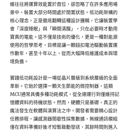
維往往將運算效能置於首位，卻忽略了在許多應用場
景中，裝置大部分時間處於閒置狀態。低功耗架構的
核心理念，正是徹底翻轉這種設計邏輯，它讓裝置學
會「深度睡眠」與「瞬間清醒」，只在必要時才動用
寶貴的電能。這不僅是技術的優化，更是一種對能源
使用的哲學思考，目標是讓一顆鈕扣電池驅動裝置運
作數年，甚至十年以上，從而大幅降低維護成本與環
境負擔。
實踐低功耗設計是一場從晶片層級到系統層級的全面
革新。它始於選擇一顆天生節能的微控制器，這類
MCU通常具備多種功耗模式，從全速運行到僅維持記
憶體資料的待機狀態。然而，硬體只是基礎，真正的
魔法發生在軟體與演算法之中。開發者需要精心設計
任務排程，讓感測器間歇性採集數據，無線通訊模組
僅在資料準備好後才短暫啟動發送，其餘時間則進入