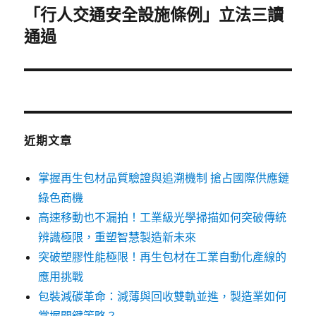
「行人交通安全設施條例」立法三讀
下
一
通過
篇
文
章:
近期文章
掌握再生包材品質驗證與追溯機制 搶占國際供應鏈
綠色商機
高速移動也不漏拍！工業級光學掃描如何突破傳統
辨識極限，重塑智慧製造新未來
突破塑膠性能極限！再生包材在工業自動化產線的
應用挑戰
包裝減碳革命：減薄與回收雙軌並進，製造業如何