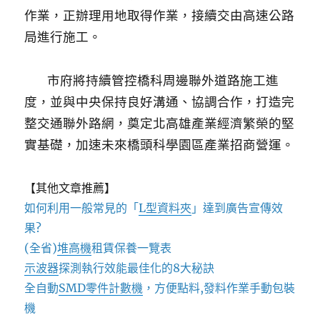
作業，正辦理用地取得作業，接續交由高速公路
局進行施工。
市府將持續管控橋科周邊聯外道路施工進
度，並與中央保持良好溝通、協調合作，打造完
整交通聯外路網，奠定北高雄產業經濟繁榮的堅
實基礎，加速未來橋頭科學園區產業招商營運。
【其他文章推薦】
如何利用一般常見的「
L型資料夾
」達到廣告宣傳效
果?
(全省)
堆高機
租賃保養一覽表
示波器
探測執行效能最佳化的8大秘訣
全自動
SMD零件計數機
，方便點料,發料作業手動包裝
機