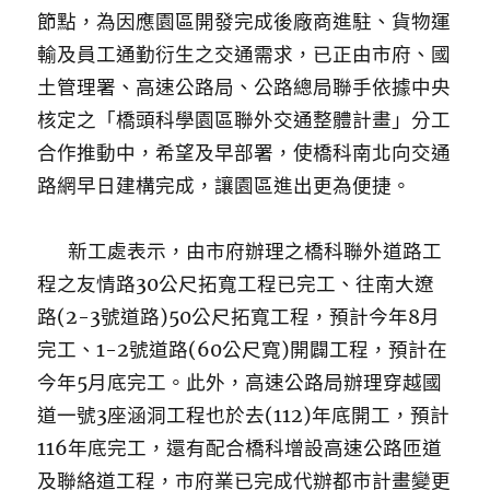
節點，為因應園區開發完成後廠商進駐、貨物運
輸及員工通勤衍生之交通需求，已正由市府、國
土管理署、高速公路局、公路總局聯手依據中央
核定之「橋頭科學園區聯外交通整體計畫」分工
合作推動中，希望及早部署，使橋科南北向交通
路網早日建構完成，讓園區進出更為便捷。
新工處表示，由市府辦理之橋科聯外道路工
程之友情路30公尺拓寬工程已完工、往南大遼
路(2-3號道路)50公尺拓寬工程，預計今年8月
完工、1-2號道路(60公尺寬)開闢工程，預計在
今年5月底完工。此外，高速公路局辦理穿越國
道一號3座涵洞工程也於去(112)年底開工，預計
116年底完工，還有配合橋科增設高速公路匝道
及聯絡道工程，市府業已完成代辦都市計畫變更