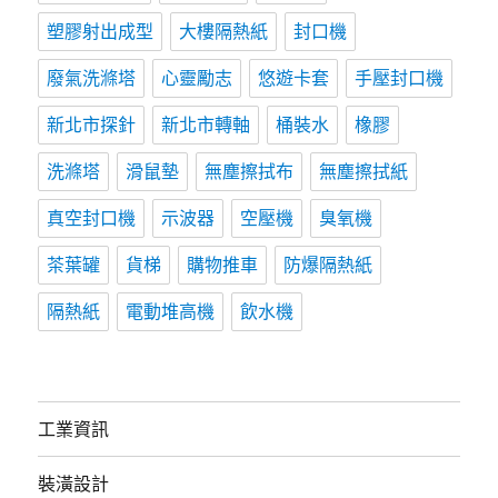
塑膠射出成型
大樓隔熱紙
封口機
廢氣洗滌塔
心靈勵志
悠遊卡套
手壓封口機
新北市探針
新北市轉軸
桶裝水
橡膠
洗滌塔
滑鼠墊
無塵擦拭布
無塵擦拭紙
真空封口機
示波器
空壓機
臭氧機
茶葉罐
貨梯
購物推車
防爆隔熱紙
隔熱紙
電動堆高機
飲水機
工業資訊
裝潢設計