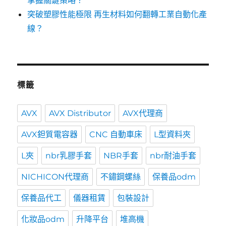
掌握關鍵策略？
突破塑膠性能極限 再生材料如何翻轉工業自動化產
線？
標籤
AVX
AVX Distributor
AVX代理商
AVX鉭質電容器
CNC 自動車床
L型資料夾
L夾
nbr乳膠手套
NBR手套
nbr耐油手套
NICHICON代理商
不鏽鋼螺絲
保養品odm
保養品代工
儀器租賃
包裝設計
化妝品odm
升降平台
堆高機