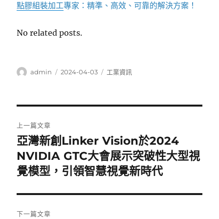
點膠組裝加工
專家：精準、高效、可靠的解決方案！
No related posts.
作
發
分
admin
2024-04-03
工業資訊
者
佈
類
日
期:
文
上一篇文章
章
亞灣新創Linker Vision於2024
上
一
NVIDIA GTC大會展示突破性大型視
導
篇
覺模型，引領智慧視覺新時代
覽
文
章:
下一篇文章