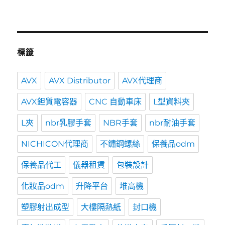
標籤
AVX
AVX Distributor
AVX代理商
AVX鉭質電容器
CNC 自動車床
L型資料夾
L夾
nbr乳膠手套
NBR手套
nbr耐油手套
NICHICON代理商
不鏽鋼螺絲
保養品odm
保養品代工
儀器租賃
包裝設計
化妝品odm
升降平台
堆高機
塑膠射出成型
大樓隔熱紙
封口機