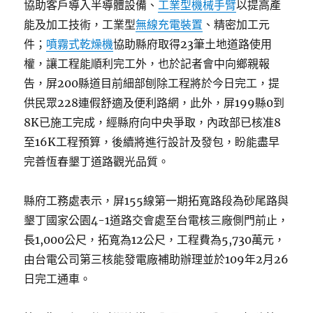
協助客戶導入半導體設備、
工業型機械手臂
以提高產
能及加工技術，工業型
無線充電裝置
、精密加工元
件；
噴霧式乾燥機
協助縣府取得23筆土地道路使用
權，讓工程能順利完工外，也於記者會中向鄉親報
告，屏200縣道目前細部刨除工程將於今日完工，提
供民眾228連假舒適及便利路網，此外，屏199縣0到
8K已施工完成，經縣府向中央爭取，內政部已核准8
至16K工程預算，後續將進行設計及發包，盼能盡早
完善恆春墾丁道路觀光品質。
縣府工務處表示，屏155線第一期拓寬路段為砂尾路與
墾丁國家公園4-1道路交會處至台電核三廠側門前止，
長1,000公尺，拓寬為12公尺，工程費為5,730萬元，
由台電公司第三核能發電廠補助辦理並於109年2月26
日完工通車。