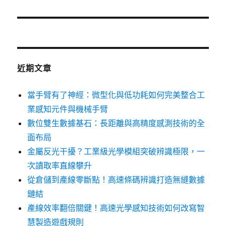
篇
文
章:
近期文章
當手臂有了神經：微型化與低功耗如何完美整合工
業感知元件與機械手臂
數位雙生數據基石：長距離與高精度感測技術的全
面布局
金屬反光干擾？工業級光學模組突破辨識極限，一
次讀取率直線攀升
從倉儲到產線零斷點！高速條碼辨識打造無縫數據
鏈結
產線效率翻倍關鍵！高速光學感知技術如何改寫智
慧製造遊戲規則