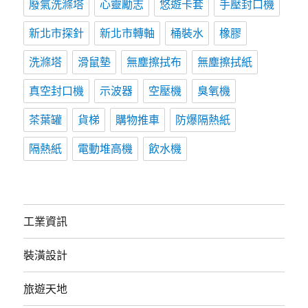
廢氣洗滌塔
心靈勵志
悠遊卡套
手壓封口機
新北市探針
新北市轉軸
桶裝水
橡膠
洗滌塔
滑鼠墊
無塵擦拭布
無塵擦拭紙
真空封口機
示波器
空壓機
臭氧機
茶葉罐
貨梯
購物推車
防爆隔熱紙
隔熱紙
電動堆高機
飲水機
工業資訊
裝潢設計
旅遊天地