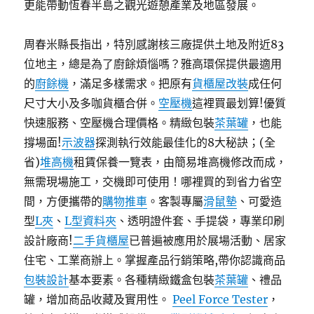
更能帶動恆春半島之觀光遊憩產業及地區發展。
周春米縣長指出，特別感謝核三廠提供土地及附近83
位地主，總是為了廚餘煩惱嗎？雅高環保提供最適用
的
廚餘機
，滿足多樣需求。把原有
貨櫃屋改裝
成任何
尺寸大小及多咖貨櫃合併。
空壓機
這裡買最划算!優質
快速服務、空壓機合理價格。精緻包裝
茶葉罐
，也能
撐場面!
示波器
探測執行效能最佳化的8大秘訣；(全
省)
堆高機
租賃保養一覽表，由簡易堆高機修改而成，
無需現場施工，交機即可使用！哪裡買的到省力省空
間，方便攜帶的
購物推車
。客製專屬
滑鼠墊
、可愛造
型
L夾
、
L型資料夾
、透明證件套、手提袋，專業印刷
設計廠商!
二手貨櫃屋
已普遍被應用於展場活動、居家
住宅、工業商辦上。掌握產品行銷策略,帶你認識商品
包裝設計
基本要素。各種精緻鐵盒包裝
茶葉罐
、禮品
罐，增加商品收藏及實用性。
Peel Force Tester
，