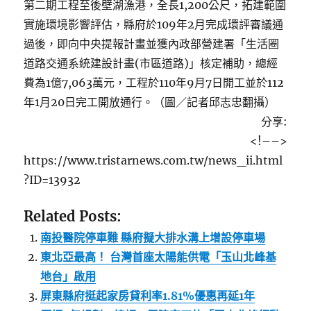
第二期工程至後壁湖漁港，全長1,200公尺，拓建範圍
實施環境影響評估，縣府於109年2月完成環評審議通
過後，即向中央提報計畫並獲內政部營建署「生活圈
道路交通系統建設計畫(市區道路)」核定補助，總經
費為1億7,063萬元，工程於110年9月7日開工並於112
年1月20日完工開放通行。（圖／記者邱志忠翻攝）
分享:
<!–
–>
https://www.tristarnews.com.tw/news_ii.html
?ID=13932
Related Posts:
南投醫院停車難 縣府擬大排水溝上增設停車場
東北亞最高！ 台灣首座太陽能供電「玉山北峰基
地台」啟用
屏東縣府挺起家房貸利率1.81%優惠再延1年