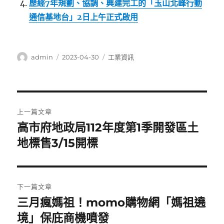
歷經7年規劃、協調、興建完工的「玉山北峰行動
通信基地台」2日上午正式啟用
作
發
分
admin
2023-04-30
工業資訊
者
佈
類
日
期:
文
上一篇文章
章
高市府地政局112年度第1季開發區土
上
一
地標售3/15開標
導
篇
覽
文
章:
下一篇文章
三月瘋媽祖！momo購物網「媽祖遶
下
一
境」保庇商機噴發