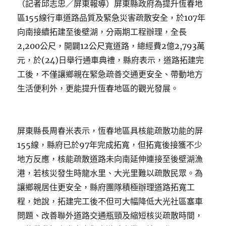
（記者邱志忠／屏東報導）屏東縣政府為提升恆春地
區155線行車道路品質及緊急災害疏散安全，於107年
向南接續拓建至後壁湖，分兩期工程辦理，全長
2,200公尺，開闢12公尺寬道路，總經費2億2,793萬
元，於(24)日舉行通車典禮，縣府表示，道路拓建完
工後，不僅讓鄉親在緊急疏善交通更安全、帶動地方
生活便利外，更能提升恆春地區的觀光發展。
屏東縣長周春米表示，恆春地區具核能疏散功能的屏
155線，縣府已於97年完成拓寬，但拓寬後接獲不少
地方反應，核能疏散道路未向南延伸連接至後壁湖漁
港，若核災發生時龍水里、大光里難以疏散民眾。為
讓鄉親居住更安全，縣府團隊積極辦理道路拓寬工
程，她說，拓建完工後不但可大幅降低大光社區塞車
問題、改善聯外道路交通瓶頸及縮短核災疏散時間，