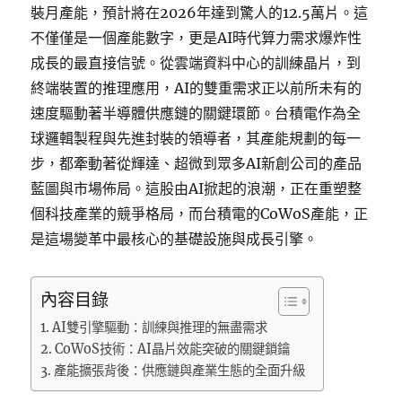
裝月產能，預計將在2026年達到驚人的12.5萬片。這
不僅僅是一個產能數字，更是AI時代算力需求爆炸性
成長的最直接信號。從雲端資料中心的訓練晶片，到
終端裝置的推理應用，AI的雙重需求正以前所未有的
速度驅動著半導體供應鏈的關鍵環節。台積電作為全
球邏輯製程與先進封裝的領導者，其產能規劃的每一
步，都牽動著從輝達、超微到眾多AI新創公司的產品
藍圖與市場佈局。這股由AI掀起的浪潮，正在重塑整
個科技產業的競爭格局，而台積電的CoWoS產能，正
是這場變革中最核心的基礎設施與成長引擎。
內容目錄
AI雙引擎驅動：訓練與推理的無盡需求
CoWoS技術：AI晶片效能突破的關鍵鎖鑰
產能擴張背後：供應鏈與產業生態的全面升級