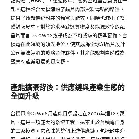
記憶體（HBM），透過矽中介層緊密地整合封裝在一
起。這種整合大幅縮短了晶片內部資料傳輸的路徑，
提供了遠超傳統封裝的頻寬與能效，同時也減小了整
體封裝尺寸。對於追求極致運算密度與能源效率的AI
晶片而言，CoWoS幾乎成為不可或缺的標準配備。台
積電在此領域的領先地位，使其成為全球AI晶片設計
公司無法繞過的戰略合作夥伴，其產能規劃自然成為
觀察AI產業發展的風向標。
產能擴張背後：供應鏈與產業生態的
全面升級
台積電將CoWoS月產能目標設定在2026年達12.5萬
片，這是一項龐大的系統工程，遠不止於台積電自身
的工廠投資。它意味著整個上游供應鏈，包括矽中介