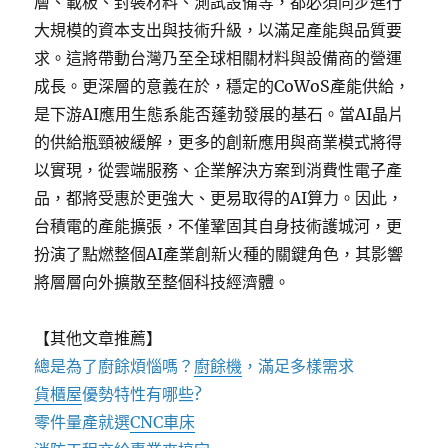
層、載板、封裝材料、測試設備等，都必須同步進行
大規模的資本支出與技術升級，以滿足產能與品質要
求。這將帶動台灣乃至全球相關材料與設備商的營運
成長。更深層的意義在於，穩定的CoWoS產能供給，
是下游AI應用生態系能否蓬勃發展的基石。當AI晶片
的供給瓶頸被緩解，更多的創新應用與商業模式將得
以實現，從雲端服務、企業解決方案到消費性電子產
品，都將受惠於更強大、更易取得的AI算力。因此，
台積電的產能擴張，不僅鞏固其自身技術護城河，更
扮演了點燃整個AI產業創新火種的關鍵角色，其影響
將層層向外擴散至整個科技經濟體。
【其他文章推薦】
總是為了廚餘煩惱嗎？
廚餘機
，滿足多樣需求
貨櫃屋
優勢特性有哪些?
零件量產就選
CNC車床