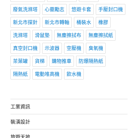
廢氣洗滌塔
心靈勵志
悠遊卡套
手壓封口機
新北市探針
新北市轉軸
桶裝水
橡膠
洗滌塔
滑鼠墊
無塵擦拭布
無塵擦拭紙
真空封口機
示波器
空壓機
臭氧機
茶葉罐
貨梯
購物推車
防爆隔熱紙
隔熱紙
電動堆高機
飲水機
工業資訊
裝潢設計
旅遊天地