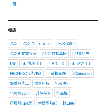
鏈
標籤
AVX
AVX Distributor
AVX代理商
AVX鉭質電容器
CNC 自動車床
L型資料夾
L夾
nbr乳膠手套
NBR手套
nbr耐油手套
NICHICON代理商
不鏽鋼螺絲
保養品odm
保養品代工
儀器租賃
包裝設計
化妝品odm
升降平台
堆高機
塑膠射出成型
大樓隔熱紙
封口機