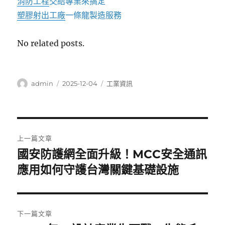
消防工程
交給專業來搞定
塑膠射出工廠
一條龍製造服務
No related posts.
作
發
分
admin
2025-12-04
工業資訊
者
佈
類
日
期:
文
上一篇文章
章
國安防護網全面升級！MCC安全通訊
上
一
應用如何守護台灣關鍵基礎設施
導
篇
覽
文
章:
下一篇文章