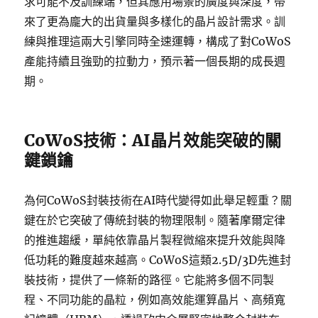
求可能不及訓練端，但其應用場景的廣度與深度，帶
來了更為龐大的出貨量與多樣化的晶片設計需求。訓
練與推理這兩大引擎同時全速運轉，構成了對CoWoS
產能持續且強勁的拉動力，預示著一個長期的成長週
期。
CoWoS技術：AI晶片效能突破的關
鍵鎖鑰
為何CoWoS封裝技術在AI時代變得如此舉足輕重？關
鍵在於它突破了傳統封裝的物理限制。隨著摩爾定律
的推進趨緩，單純依靠晶片製程微縮來提升效能與降
低功耗的難度越來越高。CoWoS這類2.5D/3D先進封
裝技術，提供了一條新的路徑。它能將多個不同製
程、不同功能的晶粒，例如高效能運算晶片、高頻寬