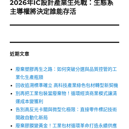
2026年IC設計產業生死戰：生態系
下
一
主導權將決定誰能存活
篇
文
章:
近期文章
廢棄塑膠再生之路：如何突破分選與品質控管的工
業化生產瓶頸
回收追溯標準確立 高科技產業綠色包材轉型新契機
別再把工業包裝當廢棄物！循環經濟商業模式讓清
運成本變獲利
告別高反光卡關與微型化極限：直接零件標記技術
開啟自動化新局
廢棄膠膜變黃金！工業包材循環革命打造永續供應