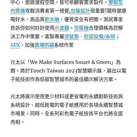
中心、旅遊渡假空間，皆可依顧客需求製作。
實驗型
均質機
攻戰消費者第一視覺,
包裝設計
很重要!隨時健康
喝好水，高品質
飲水機
，優質安全有把關。測試專家
告訴你如何好好使用
示波器
。
空壓機
合理價格為您解
決工作中需要。客製專屬
滑鼠墊
．
防盜設備/系統
；
SPX
，加強
賣場防竊
系統作業
元太以「We Make Surfaces Smart & Green」為
題，將於Touch Taiwan 2023智慧顯示展，展出以電
子紙技術作為低碳智慧城市的最佳顯示解決方案。
元太將展示使用更少材料或更省電的永續創新技術與
系統設計、超低耗電的電子紙應用於各項永續智慧城
市場景，同時，全系列彩色電子紙技術平台也將全面
亮相。