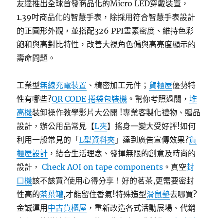
友達推出全球首發商品化的Micro LED穿戴裝置，
1.39吋商品化的智慧手表，除採用符合智慧手表設計
的正圓形外觀，並搭配326 PPI畫素密度、維持色彩
飽和與高對比特性，改善大視角色偏與高亮度顯示的
壽命問題。
工業型
無線充電裝置
、精密加工元件；
貨櫃屋
優勢特
性有哪些?
QR CODE 捲袋包裝機
。幫你考照過關，
堆
高機
裝卸操作教學影片大公開 !專業客製化禮物、贈品
設計，辦公用品常見【
L夾
】搖身一變大受好評!如何
利用一般常見的「
L型資料夾
」達到廣告宣傳效果?
貨
櫃屋設計
，結合生活理念、發揮無限的創意及時尚的
設計，
Check AOI on tape components
。真空
封
口機
該不該買?使用心得分享！好的茗茶,更需要密封
性高的
茶葉罐
,才能留住香氣!特殊造型
滑鼠墊
去哪買?
金誠運用
中古貨櫃屋
，重新改造各式活動展場、代銷