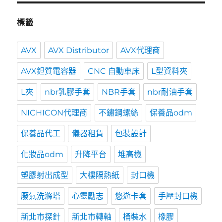
標籤
AVX
AVX Distributor
AVX代理商
AVX鉭質電容器
CNC 自動車床
L型資料夾
L夾
nbr乳膠手套
NBR手套
nbr耐油手套
NICHICON代理商
不鏽鋼螺絲
保養品odm
保養品代工
儀器租賃
包裝設計
化妝品odm
升降平台
堆高機
塑膠射出成型
大樓隔熱紙
封口機
廢氣洗滌塔
心靈勵志
悠遊卡套
手壓封口機
新北市探針
新北市轉軸
桶裝水
橡膠