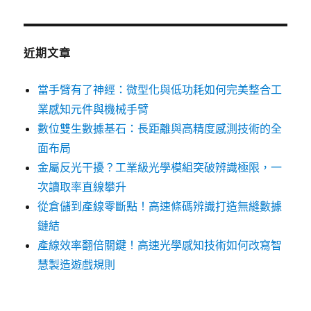
文
章:
近期文章
當手臂有了神經：微型化與低功耗如何完美整合工
業感知元件與機械手臂
數位雙生數據基石：長距離與高精度感測技術的全
面布局
金屬反光干擾？工業級光學模組突破辨識極限，一
次讀取率直線攀升
從倉儲到產線零斷點！高速條碼辨識打造無縫數據
鏈結
產線效率翻倍關鍵！高速光學感知技術如何改寫智
慧製造遊戲規則