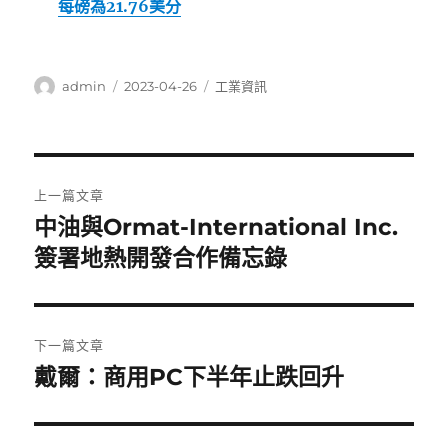
每磅為21.76美分
作
發
分
admin
2023-04-26
工業資訊
者
佈
類
日
期:
文
上一篇文章
章
中油與Ormat-International Inc.
上
一
簽署地熱開發合作備忘錄
導
篇
覽
文
章:
下一篇文章
戴爾：商用PC下半年止跌回升
下
一
篇