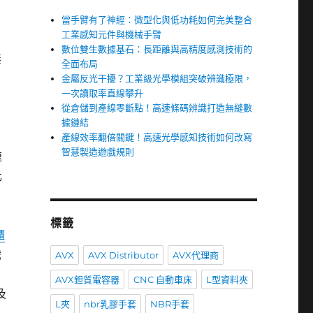
當手臂有了神經：微型化與低功耗如何完美整合
工業感知元件與機械手臂
數位雙生數據基石：長距離與高精度感測技術的
無
全面布局
金屬反光干擾？工業級光學模組突破辨識極限，
一次讀取率直線攀升
從倉儲到產線零斷點！高速條碼辨識打造無縫數
據鏈結
產線效率翻倍關鍵！高速光學感知技術如何改寫
智慧製造遊戲規則
速
化
標籤
櫃
識
AVX
AVX Distributor
AVX代理商
AVX鉭質電容器
CNC 自動車床
L型資料夾
及
L夾
nbr乳膠手套
NBR手套