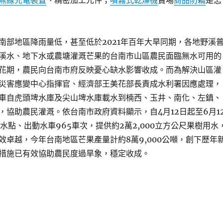
無線充電裝置
、精密加工元件；
噴霧式乾燥機
賣場
商品防竊
是怎
南部地區降雨量低，甚至低於2021年百年大旱同期，各地野溪
溪水、地下水或農塘灌溉芒果的台南市山區農民面臨無水可用的
花期，農民向台南市府反映憂心缺水影響收成。而為解決山區灌
災害應變中心指揮官、經濟部王美花部長責成水利署因應處理，
車自虎頭埤水庫及尖山埤水庫載水到楠西、玉井、南化、左鎮、
，協助農民灌溉。依台南市政府資料顯示，自4月12日起至6月1
水點、出動水車965車次，提供約2萬2,000立方公尺果樹用水
效卓越，今年台南地區芒果產量計約8萬9,000公噸，創下歷年
措施已有效協助農民度過旱象，穩定收成。