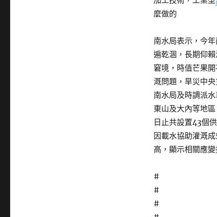
加工技術，工業型
麼做的
南水局表示，今年
遍乾涸，長期仰賴
窘境，時值芒果開
溉問題，旱災中央
南水局及時調派水
東山及大內等地區
日止共設置43個供
因載水協助灌溉成
高，顯示相關應變
#
#
#