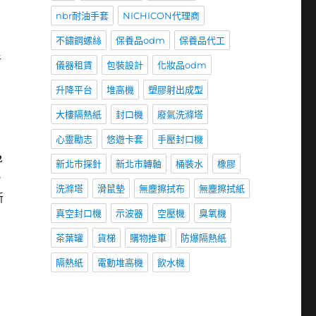
nbr耐油手套
NICHICON代理商
不鏽鋼螺絲
保養品odm
保養品代工
普
儀器租賃
包裝設計
化妝品odm
升降平台
堆高機
塑膠射出成型
大樓隔熱紙
封口機
廢氣洗滌塔
心靈勵志
悠遊卡套
手壓封口機
2
新北市探針
新北市轉軸
桶裝水
橡膠
，
洗滌塔
滑鼠墊
無塵擦拭布
無塵擦拭紙
新
真空封口機
示波器
空壓機
臭氧機
茶葉罐
貨梯
購物推車
防爆隔熱紙
隔熱紙
電動堆高機
飲水機