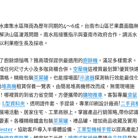
水庫集水區降雨為歷年同期的4～6成，台南市山區芒果農面臨
解決山區灌溉問題，南水局接獲指示與臺南市政府合作，調派水
以利果樹生長及採收。
了廚餘煩惱嗎？雅高環保提供最適用的
廚餘機
，滿足多樣需求。
成任何尺寸大小及多咖貨櫃合併。
空壓機
這裡買最划算!優質快
價格。精緻包裝
茶葉罐
，也能撐場面!
示波器
探測執行效能最佳
)
堆高機
租賃保養一覽表，由簡易堆高機修改而成，無需現場施
！哪裡買的到省力省空間，方便攜帶的
購物推車
。客製專屬
滑鼠
、
L型資料夾
、透明證件套、手提袋，專業印刷設計廠商!
二手貨
展場活動、居家住宅、工業商辦上。掌握產品行銷策略,帶你認
要素。各種精緻鐵盒包裝
茶葉罐
、禮品罐，增加商品收藏及實用
Tester
，協助客戶導入半導體設備、
工業型機械手臂
以提高產能