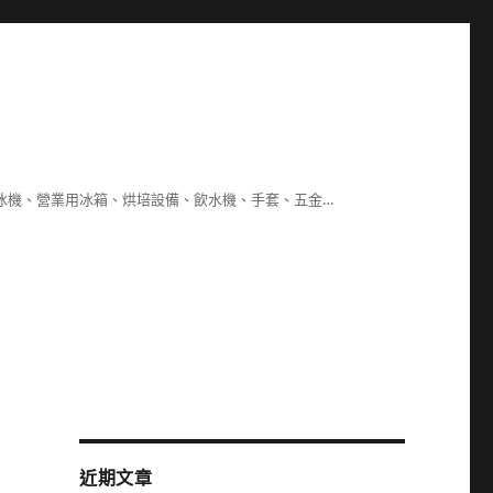
冰機、營業用冰箱、烘培設備、飲水機、手套、五金…
近期文章