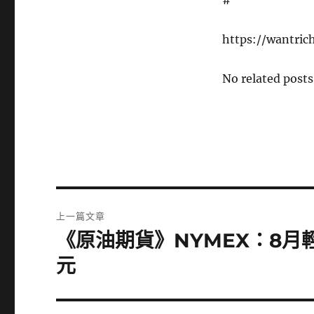
#
https://wantri
No related posts
文
上一篇文章
章
《原油期貨》NYMEX：8月輕
上
一
導
元
篇
覽
文