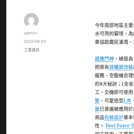
今年南部地區主要
作
admin
水可用的窘境，為
者
發
2023-09-03
車協助農民灌溉，
佈
分
工業資訊
日
類
感應門神
，總是為
期:
把原有
貨櫃屋改裝
服務、空壓機合理
的8大秘訣；(全省
工，交機即可使用
墊
、可愛造型
L夾
屋
已普遍被應用於
商品
包裝設計
基本
性。
Peel Force 