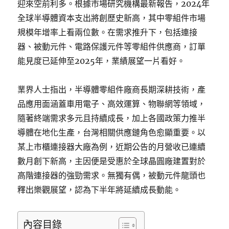
迎來空前利多。根據市場研究機構最新報告，2024年
全球半導體資本支出將創歷史新高，其中零組件市場
規模年增率上看兩位數。在需求推升下，包括連接
器、被動元件、電路保護元件等零組件供應商，訂單
能見度已延伸至2025年，業績展望一片看好。
業界人士指出，半導體零組件廠商長期深耕技術，產
品應用面涵蓋車用電子、高效運算、物聯網等領域，
隨著終端需求多元且持續成長，加上各國政策力推半
導體在地化生產，台灣相關供應鏈角色愈顯重要。以
某上市櫃連接器大廠為例，近期公告的月營收已連續
數月創下新高，主因便是受惠於全球晶圓廠建置對於
高階連接器的強勁需求。無獨有偶，被動元件龍頭也
釋出樂觀展望，認為下半年將延續成長動能。
內容目錄