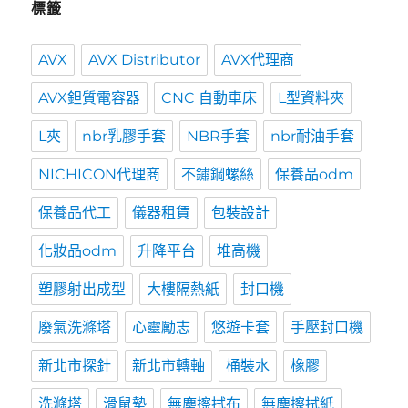
標籤
AVX
AVX Distributor
AVX代理商
AVX鉭質電容器
CNC 自動車床
L型資料夾
L夾
nbr乳膠手套
NBR手套
nbr耐油手套
NICHICON代理商
不鏽鋼螺絲
保養品odm
保養品代工
儀器租賃
包裝設計
化妝品odm
升降平台
堆高機
塑膠射出成型
大樓隔熱紙
封口機
廢氣洗滌塔
心靈勵志
悠遊卡套
手壓封口機
新北市探針
新北市轉軸
桶裝水
橡膠
洗滌塔
滑鼠墊
無塵擦拭布
無塵擦拭紙