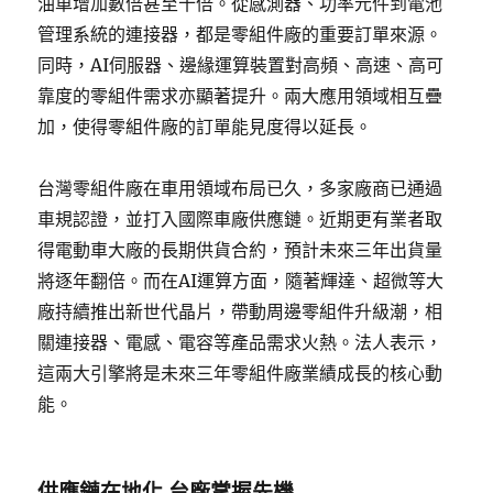
油車增加數倍甚至十倍。從感測器、功率元件到電池
管理系統的連接器，都是零組件廠的重要訂單來源。
同時，AI伺服器、邊緣運算裝置對高頻、高速、高可
靠度的零組件需求亦顯著提升。兩大應用領域相互疊
加，使得零組件廠的訂單能見度得以延長。
台灣零組件廠在車用領域布局已久，多家廠商已通過
車規認證，並打入國際車廠供應鏈。近期更有業者取
得電動車大廠的長期供貨合約，預計未來三年出貨量
將逐年翻倍。而在AI運算方面，隨著輝達、超微等大
廠持續推出新世代晶片，帶動周邊零組件升級潮，相
關連接器、電感、電容等產品需求火熱。法人表示，
這兩大引擎將是未來三年零組件廠業績成長的核心動
能。
供應鏈在地化 台廠掌握先機