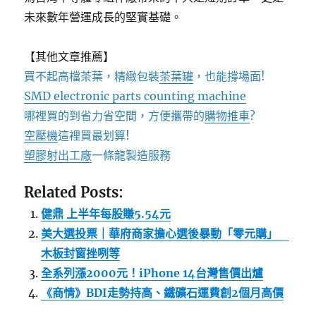
未來數年營運成長的堅實基礎。
【其他文章推薦】
買不起高檔茶葉，精緻包裝
茶葉罐
，也能撐場面!
SMD electronic parts counting machine
哪裡買的到省力省空間，方便攜帶的
購物推車
?
空壓機
這裡買最划算!
塑膠射出工廠
一條龍製造服務
Related Posts:
健鼎 上半年每股賺5.54元
美大選投票｜華府商家擔心選後暴動「零元購」
木板封窗挫咧等
全系列漲2000元！iPhone 14台灣售價出爐
《商情》BDI走勢持高、鐵礦石運費創2個月高價