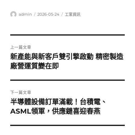
作
發
分
admin
2026-05-24
工業資訊
者
佈
類
日
期:
文
上一篇文章
章
新產能與新客戶雙引擎啟動 精密製造
上
一
廠營運質變在即
導
篇
覽
文
章:
下一篇文章
半導體設備訂單滿載！台積電、
下
一
ASML領軍，供應鏈喜迎春燕
篇
文