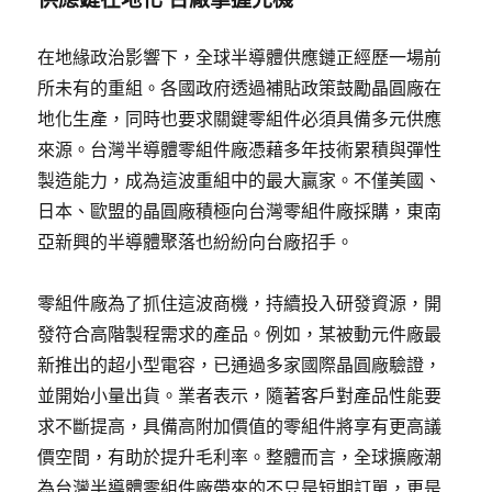
在地緣政治影響下，全球半導體供應鏈正經歷一場前
所未有的重組。各國政府透過補貼政策鼓勵晶圓廠在
地化生產，同時也要求關鍵零組件必須具備多元供應
來源。台灣半導體零組件廠憑藉多年技術累積與彈性
製造能力，成為這波重組中的最大贏家。不僅美國、
日本、歐盟的晶圓廠積極向台灣零組件廠採購，東南
亞新興的半導體聚落也紛紛向台廠招手。
零組件廠為了抓住這波商機，持續投入研發資源，開
發符合高階製程需求的產品。例如，某被動元件廠最
新推出的超小型電容，已通過多家國際晶圓廠驗證，
並開始小量出貨。業者表示，隨著客戶對產品性能要
求不斷提高，具備高附加價值的零組件將享有更高議
價空間，有助於提升毛利率。整體而言，全球擴廠潮
為台灣半導體零組件廠帶來的不只是短期訂單，更是