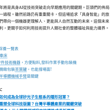
年將是具身AI從技術突破走向早期應用的關鍵期。巨頭們的佈局
一過程。雖然前路仍有重重關卡，但這場追求「具身智能」的旅
們帶向一個機器更理解人、更能與人自然互動的未來。這個未來
利，更關乎如何利用技術提升人類社會的整體福祉與能力邊界。
保養一覽表
C車床
零件技術機器
，方便點料,發料作業手動包裝機
精緻包裝
茶葉罐
，也能撐場面!
半導體機械手臂
是關鍵
:
如何成為全球矽光子生態系的隱形冠軍？
重塑全球科技版圖？台灣半導體產業的關鍵突破