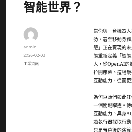
智能世界？
當你與一台機器人
勢，甚至移動身體
作
admin
慧」正在實現的未
者
發
2026-02-03
能重新定義「智能」
佈
分
工業資訊
人，從OpenA
日
類
拉開序幕。這場競
期:
互動能力，從而更
為何巨頭們如此狂
一個關鍵躍遷。傳
互動能力。具身A
過執行器採取行動
只是螢幕後的演算