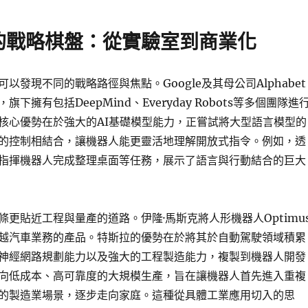
的戰略棋盤：從實驗室到商業化
以發現不同的戰略路徑與焦點。Google及其母公司Alphabet
下擁有包括DeepMind、Everyday Robots等多個團隊進
核心優勢在於強大的AI基礎模型能力，正嘗試將大型語言模型的
的控制相結合，讓機器人能更靈活地理解開放式指令。例如，透
指揮機器人完成整理桌面等任務，展示了語言與行動結合的巨大
條更貼近工程與量產的道路。伊隆·馬斯克將人形機器人Optimu
越汽車業務的產品。特斯拉的優勢在於將其於自動駕駛領域積累
神經網路規劃能力以及強大的工程製造能力，複製到機器人開發
向低成本、高可靠度的大規模生產，旨在讓機器人首先進入重複
的製造業場景，逐步走向家庭。這種從具體工業應用切入的思