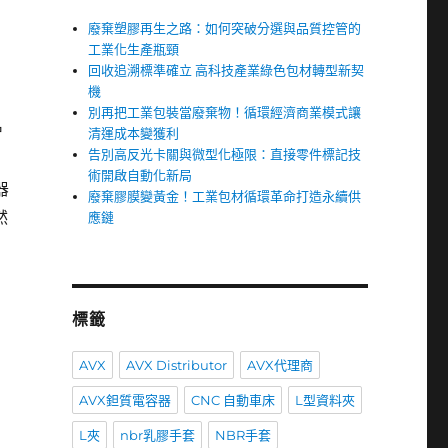
廢棄塑膠再生之路：如何突破分選與品質控管的
工業化生產瓶頸
回收追溯標準確立 高科技產業綠色包材轉型新契
機
別再把工業包裝當廢棄物！循環經濟商業模式讓
智
清運成本變獲利
告別高反光卡關與微型化極限：直接零件標記技
術開啟自動化新局
器
廢棄膠膜變黃金！工業包材循環革命打造永續供
然
應鏈
標籤
AVX
AVX Distributor
AVX代理商
AVX鉭質電容器
CNC 自動車床
L型資料夾
L夾
nbr乳膠手套
NBR手套