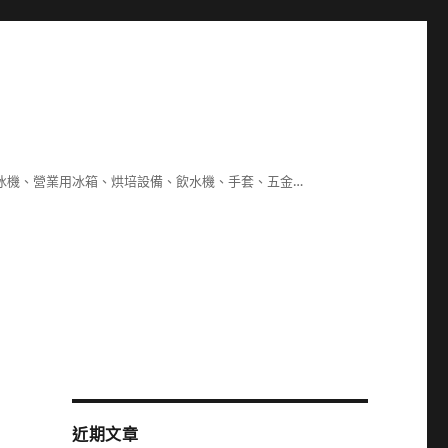
冰機、營業用冰箱、烘培設備、飲水機、手套、五金…
近期文章