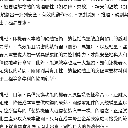
，還要理解物體的物理屬性（如易碎、柔軟）、場景的語境（廚
並能規劃出一系列安全、有效的動作序列。這對感知、推理、規劃
出了極高要求。
挑戰，即機器人本體的硬體技術。這包括高靈敏度與耐用的感測
力覺）、高效能且精密的執行器（關節、馬達），以及輕量、堅
器人需要像人類一樣具備柔順的力控制能力，才能安全地與人和
僵硬地執行命令。此外，能源效率也是一大瓶頸，如何讓機器人
足夠長的時間，關係到其實用性。這些硬體上的突破需要材料科
子工程等多學科的協同創新。
挑戰。目前，具備先進功能的機器人原型造價極為高昂，距離大
距離。降低成本需要供應鏈的成熟、關鍵零組件的大規模量產以
斯拉所倡導的「製造機器人就像製造汽車一樣」的理念，正是試
化生產來攻克成本難關。只有在成本降至企業或家庭可接受的範
能真正從實驗室和展示間走出來，創造巨大的經濟價值。