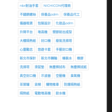
nbr耐油手套
NICHICON代理商
不鏽鋼螺絲
保養品odm
保養品代工
儀器租賃
包裝設計
化妝品odm
升降平台
堆高機
塑膠射出成型
大樓隔熱紙
封口機
廢氣洗滌塔
心靈勵志
悠遊卡套
手壓封口機
新北市探針
新北市轉軸
桶裝水
橡膠
洗滌塔
滑鼠墊
無塵擦拭布
無塵擦拭紙
真空封口機
示波器
空壓機
臭氧機
茶葉罐
貨梯
購物推車
防爆隔熱紙
隔熱紙
電動堆高機
飲水機