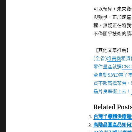
可以預見，未來幾
與競爭，正加速這
程，無疑正在將我
不僅關乎技術的勝
【其他文章推薦】
(全省)
堆高機
租賃
零件量產就選
CN
全自動
SMD電子
買不起高檔茶葉，
晶片良率衝上去！
Related Posts
台灣半導體供應鏈
高階晶圓產品如何