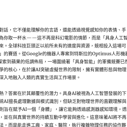
對話，它不僅能理解你的言語，還能透過視覺感知你的表情、手
為你取一杯水——這不再是科幻電影的情節，而是「具身人工
來。全球科技巨頭正以前所未有的速度與資源，競相投入這場可
的賽道。從Google的機器人專案到特斯拉的Optimus人形機
I的探索到蘋果的低調佈局，一場圍繞著「具身智能」的軍備競賽已
爭的核心，在於讓AI突破虛擬世界的限制，擁有實體形態與物理
深入地融入人類的真實生活與工作場景。
熱？答案在於其顛覆性的潛力。具身AI被視為人工智慧發展的下
統AI擅長處理數據與模式識別，但缺乏對物理世界的直觀理解與
I則旨在賦予AI一個「身體」，讓它能夠透過感測器感知環境，透
，並在與真實世界的持續互動中學習與進化。這意味著AI將不再
法，而是能走進工廠、家庭、醫院，執行複雜物理任務的協作夥