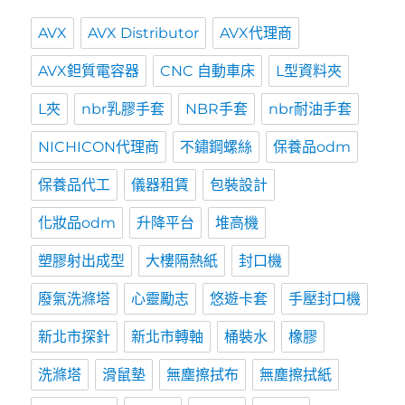
AVX
AVX Distributor
AVX代理商
AVX鉭質電容器
CNC 自動車床
L型資料夾
L夾
nbr乳膠手套
NBR手套
nbr耐油手套
NICHICON代理商
不鏽鋼螺絲
保養品odm
保養品代工
儀器租賃
包裝設計
化妝品odm
升降平台
堆高機
塑膠射出成型
大樓隔熱紙
封口機
廢氣洗滌塔
心靈勵志
悠遊卡套
手壓封口機
新北市探針
新北市轉軸
桶裝水
橡膠
洗滌塔
滑鼠墊
無塵擦拭布
無塵擦拭紙