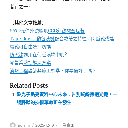
者」之一。
【其他文章推薦】
SMD元件外觀瑕疵
CCD外觀檢查包裝
Tape Reel手動包裝機
配合載帶之特性，間斷式或連
續式可自由選擇切換
防火漆
適用在何種環境中呢?
零售業
防損解決方案
消防工程
設計與施工標準，你準備好了嗎？
Related Posts:
矽光子點亮資料中心未來：告別銅線擁抱光纖，一
場靜默的技術革命正在發生
作
發
分
admin
2025-12-19
工業資訊