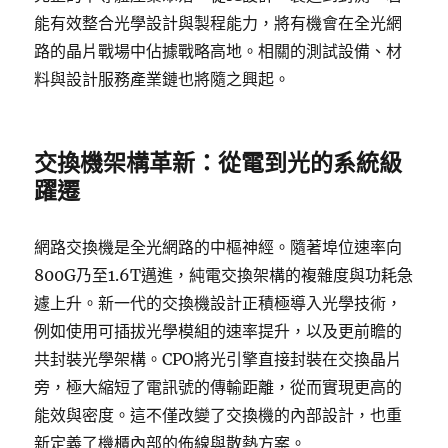
能有效整合光學設計與製程能力，將有機會在全光網
路的晶片戰場中佔據戰略高地。相關的測試設備、材
料與設計服務產業鏈也將隨之興起。
交換機架構革新：從電到光的系統級
躍遷
網路交換機是全光網路的中樞神經。隨著埠位速率向
800G乃至1.6T邁進，純電交換架構的複雜度與功耗急
遽上升。新一代的交換機設計正積極導入光學技術，
例如使用可插拔光學模組的速率提升，以及更前瞻的
共封裝光學架構。CPO將光引擎直接封裝在交換晶片
旁，極大縮短了電訊號的傳輸距離，從而實現更高的
能效與密度。這不僅改變了交換機的內部設計，也重
新定義了機櫃內部的佈線與散熱方案。