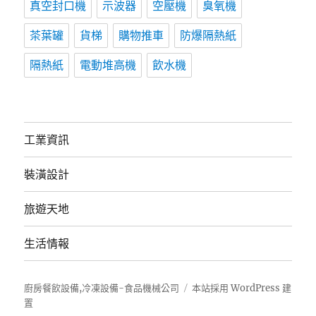
真空封口機
示波器
空壓機
臭氧機
茶葉罐
貨梯
購物推車
防爆隔熱紙
隔熱紙
電動堆高機
飲水機
工業資訊
裝潢設計
旅遊天地
生活情報
廚房餐飲設備,冷凍設備-食品機械公司
本站採用 WordPress 建
置