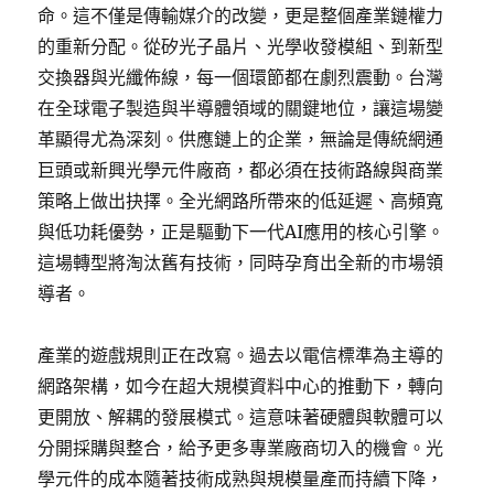
命。這不僅是傳輸媒介的改變，更是整個產業鏈權力
的重新分配。從矽光子晶片、光學收發模組、到新型
交換器與光纖佈線，每一個環節都在劇烈震動。台灣
在全球電子製造與半導體領域的關鍵地位，讓這場變
革顯得尤為深刻。供應鏈上的企業，無論是傳統網通
巨頭或新興光學元件廠商，都必須在技術路線與商業
策略上做出抉擇。全光網路所帶來的低延遲、高頻寬
與低功耗優勢，正是驅動下一代AI應用的核心引擎。
這場轉型將淘汰舊有技術，同時孕育出全新的市場領
導者。
產業的遊戲規則正在改寫。過去以電信標準為主導的
網路架構，如今在超大規模資料中心的推動下，轉向
更開放、解耦的發展模式。這意味著硬體與軟體可以
分開採購與整合，給予更多專業廠商切入的機會。光
學元件的成本隨著技術成熟與規模量產而持續下降，