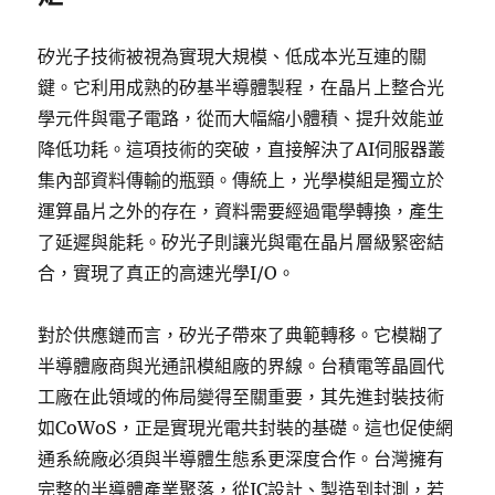
矽光子技術被視為實現大規模、低成本光互連的關
鍵。它利用成熟的矽基半導體製程，在晶片上整合光
學元件與電子電路，從而大幅縮小體積、提升效能並
降低功耗。這項技術的突破，直接解決了AI伺服器叢
集內部資料傳輸的瓶頸。傳統上，光學模組是獨立於
運算晶片之外的存在，資料需要經過電學轉換，產生
了延遲與能耗。矽光子則讓光與電在晶片層級緊密結
合，實現了真正的高速光學I/O。
對於供應鏈而言，矽光子帶來了典範轉移。它模糊了
半導體廠商與光通訊模組廠的界線。台積電等晶圓代
工廠在此領域的佈局變得至關重要，其先進封裝技術
如CoWoS，正是實現光電共封裝的基礎。這也促使網
通系統廠必須與半導體生態系更深度合作。台灣擁有
完整的半導體產業聚落，從IC設計、製造到封測，若