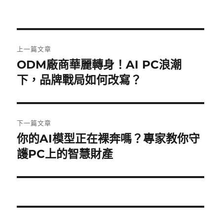
者
佈
類
日
期:
文
上一篇文章
章
ODM廠商華麗轉身！AI PC浪潮
上
一
下，品牌戰局如何改寫？
導
篇
覽
文
章:
下一篇文章
你的AI模型正在裸奔嗎？專家教你守
下
一
護PC上的智慧財產
篇
文
章: