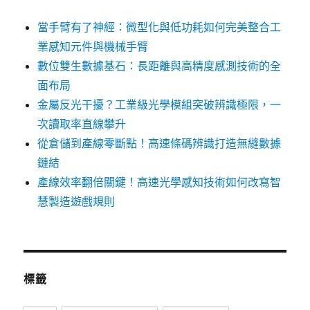
當手臂有了神經：微型化與低功耗如何完美整合工
業感知元件與機械手臂
數位雙生數據基石：長距離與高精度感測技術的全
面布局
金屬反光干擾？工業級光學模組突破辨識極限，一
次讀取率直線攀升
從倉儲到產線零斷點！高速條碼辨識打造無縫數據
鏈結
產線效率翻倍關鍵！高速光學感知技術如何改寫智
慧製造遊戲規則
標籤