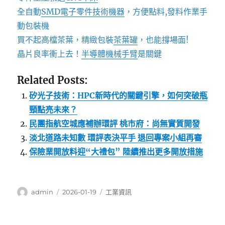
全自動
SMD電子零件技術機器
，方便點料,發料作業手
動包裝機
買不起高檔茶葉，精緻包裝
茶葉罐
，也能撐場面!
晶片良率衝上去！
半導體機械手臂
是關鍵
Related Posts:
矽光子技術：HPC新時代的關鍵引擎，如何突破瓶
頸點亮未來？
民團指航空城應補辦環評 桃市府：尚無實質開發
淡北道路未知數 環評表決平手 退回專案小組再審
保險業開放料迎“大禮包” 陸續推出更多開放措施
作
發
分
admin
2026-01-19
工業資訊
者
佈
類
日
期: