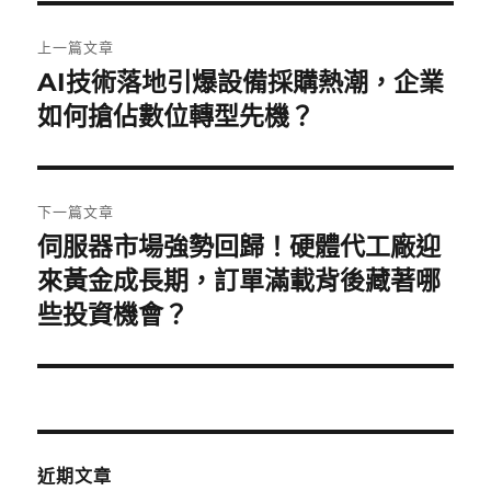
文
上一篇文章
章
AI技術落地引爆設備採購熱潮，企業
上
一
如何搶佔數位轉型先機？
導
篇
覽
文
章:
下一篇文章
伺服器市場強勢回歸！硬體代工廠迎
下
一
來黃金成長期，訂單滿載背後藏著哪
篇
些投資機會？
文
章:
近期文章