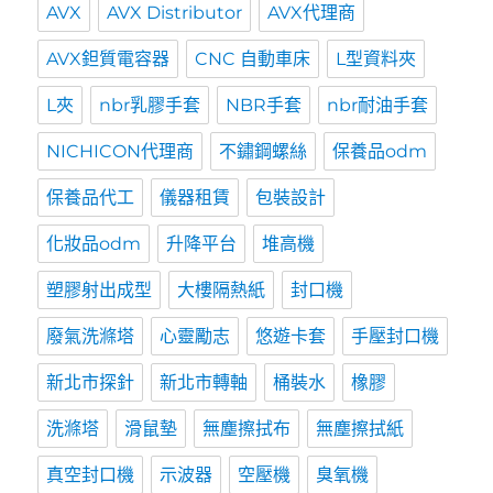
AVX
AVX Distributor
AVX代理商
AVX鉭質電容器
CNC 自動車床
L型資料夾
L夾
nbr乳膠手套
NBR手套
nbr耐油手套
NICHICON代理商
不鏽鋼螺絲
保養品odm
保養品代工
儀器租賃
包裝設計
化妝品odm
升降平台
堆高機
塑膠射出成型
大樓隔熱紙
封口機
廢氣洗滌塔
心靈勵志
悠遊卡套
手壓封口機
新北市探針
新北市轉軸
桶裝水
橡膠
洗滌塔
滑鼠墊
無塵擦拭布
無塵擦拭紙
真空封口機
示波器
空壓機
臭氧機