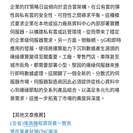
企業的IT策略日益傾向於混合雲架構，在公有雲的彈
性與私有雲的安全性、可控性之間尋求平衡。這種模
式要求企業在本地或協力廠商資料中心內部部署實體
伺服器，以構建私有雲或託管環境，從而帶來了穩定
的企業級伺服器需求。另一方面，物聯網、5G和即時
應用的發展，使得將運算能力下沉到數據產生源頭的
邊緣運算變得至關重要。工廠、零售門店、車隊甚至
城市街角，都需要部署小型、堅固的邊緣伺服器來進
行即時數據處理。這開闢了一個全新的、分散式的伺
服器市場。伺服器製造商因此必須提供從核心資料中
心到邊緣節點的全系列產品組合，以滿足多元化的場
景需求，這進一步拓寬了市場的廣度與深度。
【其他文章推薦】
(全省)
堆高機
租賃保養一覽表
零件量產就選
CNC車床