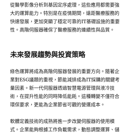
從醫學影像分析到基因定序處理，這些應用都需要強
大的運算能力。特別是在疫情期間，遠距醫療服務的
快速發展，更加突顯了穩定可靠的IT基礎設施的重要
性。高階伺服器確保了醫療服務的連續性與品質。
未來發展趨勢與投資策略
綠色運算將成為高階伺服器發展的重要方向。隨著企
業對ESG議題的重視，節能減排成為IT採購的關鍵考
量因素。新一代伺服器透過智慧電源管理與液冷技
術，在提升性能的同時降低能耗。這種轉變不僅符合
環保要求，更能為企業節省可觀的營運成本。
軟體定義技術的成熟將進一步改變伺服器的使用模
式。企業能夠根據工作負載需求，動態調整運算、儲