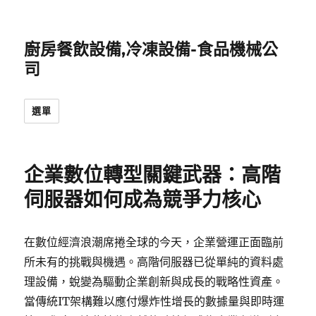
廚房餐飲設備,冷凍設備-食品機械公
司
選單
企業數位轉型關鍵武器：高階
伺服器如何成為競爭力核心
在數位經濟浪潮席捲全球的今天，企業營運正面臨前
所未有的挑戰與機遇。高階伺服器已從單純的資料處
理設備，蛻變為驅動企業創新與成長的戰略性資產。
當傳統IT架構難以應付爆炸性增長的數據量與即時運