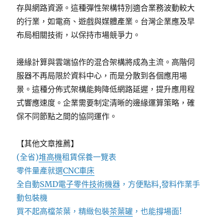
存與網路資源。這種彈性架構特別適合業務波動較大
的行業，如電商、遊戲與媒體產業。台灣企業應及早
布局相關技術，以保持市場競爭力。
邊緣計算與雲端協作的混合架構將成為主流。高階伺
服器不再局限於資料中心，而是分散到各個應用場
景。這種分佈式架構能夠降低網路延遲，提升應用程
式響應速度。企業需要制定清晰的邊緣運算策略，確
保不同節點之間的協同運作。
【其他文章推薦】
(全省)
堆高機
租賃保養一覽表
零件量產就選
CNC車床
全自動
SMD電子零件技術機器
，方便點料,發料作業手
動包裝機
買不起高檔茶葉，精緻包裝
茶葉罐
，也能撐場面!