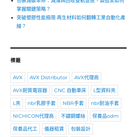
包裝減碳革命：減薄與回收雙軌並進，製造業如何
掌握關鍵策略？
突破塑膠性能極限 再生材料如何翻轉工業自動化產
線？
標籤
AVX
AVX Distributor
AVX代理商
AVX鉭質電容器
CNC 自動車床
L型資料夾
L夾
nbr乳膠手套
NBR手套
nbr耐油手套
NICHICON代理商
不鏽鋼螺絲
保養品odm
保養品代工
儀器租賃
包裝設計