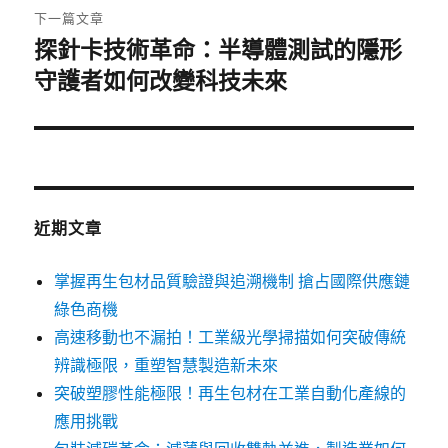
章:
下一篇文章
探針卡技術革命：半導體測試的隱形
下
一
守護者如何改變科技未來
篇
文
章:
近期文章
掌握再生包材品質驗證與追溯機制 搶占國際供應鏈
綠色商機
高速移動也不漏拍！工業級光學掃描如何突破傳統
辨識極限，重塑智慧製造新未來
突破塑膠性能極限！再生包材在工業自動化產線的
應用挑戰