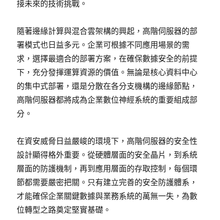
接未來的技術挑戰。
隨著邊緣計算與混合雲架構的興起，高階伺服器的部
署模式也日益多元。企業可根據不同應用場景的需
求，選擇最適合的部署方案，在確保數據安全的前提
下，充分發揮運算資源的價值。無論是核心資料中心
的集中式部署，還是分散在各分支機構的邊緣節點，
高階伺服器都將成為企業數位神經系統的重要組成部
分。
在資安威脅日益嚴峻的環境下，高階伺服器的安全性
設計顯得格外重要。從硬體層面的安全晶片，到系統
層面的防護機制，再到應用層面的存取控制，每個環
節都需要嚴密把關。只有建立完善的安全防護體系，
才能確保企業關鍵數據與業務系統的萬無一失，為數
位轉型之路奠定堅實基礎。