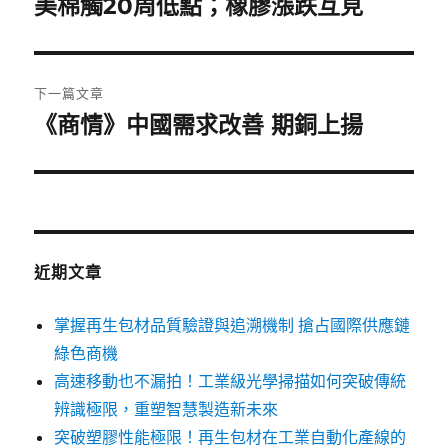
一
美棉觸20周低點；橡膠漲跌互見
導
篇
覽
文
章:
下一篇文章
《商情》中國需求改善 期銅上揚
下
一
篇
文
章:
近期文章
掌握再生包材品質驗證與追溯機制 搶占國際供應鏈
綠色商機
高速移動也不漏拍！工業級光學掃描如何突破傳統
辨識極限，重塑智慧製造新未來
突破塑膠性能極限！再生包材在工業自動化產線的