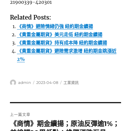
21900339-420301
Related Posts:
《商情》避險情緒仍強 紐約期金續揚
《貴重金屬期貨》美元走低 紐約期金續揚
《貴重金屬期貨》持有成本降 紐約期金續揚
《貴重金屬期貨》避險需求激增 紐約期金跳漲近
2%
作
發
分
admin
2023-04-08
工業資訊
者
佈
類
日
期:
文
上一篇文章
章
《商情》期金續揚；原油反彈逾1%；
上