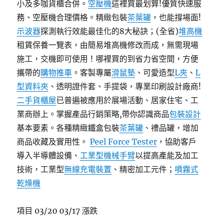
小及多咖貨櫃合併。
空壓機
這裡買最划算!優質快速服
務、空壓機合理價格。精緻包裝
茶葉罐
，也能撐場面!
示波器
探測執行效能最佳化的8大秘訣；(全省)
堆高機
租賃保養一覽表，由簡易堆高機修改而成，無需現場
施工，交機即可使用！哪裡買的到省力省空間，方便
攜帶的
購物推車
。客製專屬
滑鼠墊
、可愛造型
L夾
、
L
型資料夾
、透明證件套、手提袋，專業印刷設計廠商!
二手貨櫃屋
已普遍被應用於展場活動、居家住宅、工
業商辦上。掌握產品行銷策略,帶你認識商品
包裝設計
基本要素。各種精緻鐵盒包裝
茶葉罐
、禮品罐，增加
商品收藏及實用性。
Peel Force Tester
，協助客戶
導入半導體設備、
工業型機械手臂
以提高產能及加工
技術，工業型
無線充電裝置
、精密加工元件；
噴霧式
乾燥機
項目 03/20 03/17 漲跌