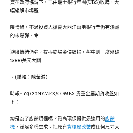
貸在政府協調下，已由瑞士銀行集團(UBS)收購，大
幅緩解市場避
險情緒，不過投資人擔憂大西洋兩地銀行業仍有淺藏
的未爆彈，令
避險情緒仍強，提振終場金價續揚，盤中則一度漲破
2000美元大關
。(編輯：陳葦滋)
時報- 03/20NYMEX/COMEX 貴重金屬期貨收盤如
下：
總是為了廚餘煩惱嗎？雅高環保提供最適用的
廚餘
機
，滿足多樣需求。把原有
貨櫃屋改裝
成任何尺寸大