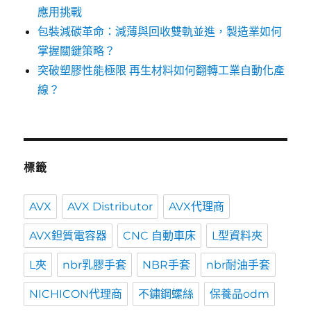
應用挑戰
包裝減碳革命：減薄與回收雙軌並進，製造業如何
掌握關鍵策略？
突破塑膠性能極限 再生材料如何翻轉工業自動化產
線？
標籤
AVX
AVX Distributor
AVX代理商
AVX鉭質電容器
CNC 自動車床
L型資料夾
L夾
nbr乳膠手套
NBR手套
nbr耐油手套
NICHICON代理商
不鏽鋼螺絲
保養品odm