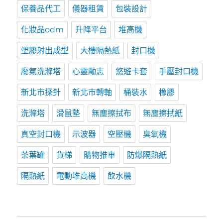
保養品代工
儀器租賃
包裝設計
化妝品odm
升降平台
堆高機
塑膠射出成型
大樓隔熱紙
封口機
廢氣洗滌塔
心靈勵志
悠遊卡套
手壓封口機
新北市探針
新北市轉軸
桶裝水
橡膠
洗滌塔
滑鼠墊
無塵擦拭布
無塵擦拭紙
真空封口機
示波器
空壓機
臭氧機
茶葉罐
貨梯
購物推車
防爆隔熱紙
隔熱紙
電動堆高機
飲水機