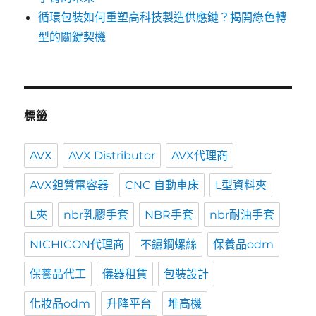
循環包裝如何重塑高科技製造供應鏈？揭開綠色轉
型的關鍵契機
標籤
AVX
AVX Distributor
AVX代理商
AVX鉭質電容器
CNC 自動車床
L型資料夾
L夾
nbr乳膠手套
NBR手套
nbr耐油手套
NICHICON代理商
不鏽鋼螺絲
保養品odm
保養品代工
儀器租賃
包裝設計
化妝品odm
升降平台
堆高機