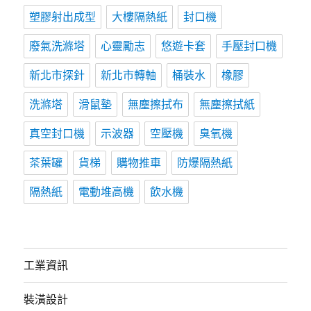
塑膠射出成型
大樓隔熱紙
封口機
廢氣洗滌塔
心靈勵志
悠遊卡套
手壓封口機
新北市探針
新北市轉軸
桶裝水
橡膠
洗滌塔
滑鼠墊
無塵擦拭布
無塵擦拭紙
真空封口機
示波器
空壓機
臭氧機
茶葉罐
貨梯
購物推車
防爆隔熱紙
隔熱紙
電動堆高機
飲水機
工業資訊
裝潢設計