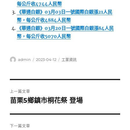
每公斤收4744人民幣
《華通白銀》03月03日一號國際白銀漲21人民
幣，每公斤收4884人民幣
《華通白銀》03月20日一號國際白銀漲84人民
幣，每公斤收5070人民幣
作
發
分
admin
2023-04-12
工業資訊
者
佈
類
日
期:
文
上一篇文章
章
苗栗5鄉鎮市桐花祭 登場
上
一
導
篇
覽
文
下一篇文章