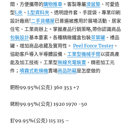
間，方便攜帶的
購物推車
。客製專屬
滑鼠墊
、可愛造
型
L夾
、
L型資料夾
、透明證件套、手提袋，專業印刷
設計廠商!
二手貨櫃屋
已普遍被應用於展場活動、居家
住宅、工業商辦上。掌握產品行銷策略,帶你認識商品
包裝設計
基本要素。各種精緻鐵盒包裝
茶葉罐
、禮品
罐，增加商品收藏及實用性。
Peel Force Tester
，
協助客戶導入半導體設備、
工業型機械手臂
以提高產
能及加工技術，工業型
無線充電裝置
、精密加工元
件；
噴霧式乾燥機
賣場
商品防竊
是怎麼做的
鈀粉99.95%(公克) 360 353 +7
銠粉99.95%(公克) 1920 1970 -50
釕99.95%(公克) 115 115 –