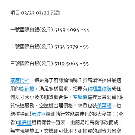
項目 03/23 03/22 漲跌
一號國際白銀(公斤) 5149 5094 +55
二號國際白銀(公斤) 5134 5079 +55
三號國際白銀(公斤) 5119 5064 +55
感應門神
，總是為了廚餘煩惱嗎？雅高環保提供最適
用的
廚餘機
，滿足多樣需求。把原有
貨櫃屋改裝
成任
何尺寸大小及多咖貨櫃合併。
空壓機
這裡買最划算!優
質快速服務、空壓機合理價格。精緻包裝
茶葉罐
，也
能撐場面!
示波器
探測執行效能最佳化的8大秘訣；(全
省)
堆高機
租賃保養一覽表，由簡易堆高機修改而成，
無需現場施工，交機即可使用！哪裡買的到省力省空