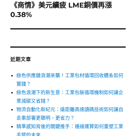
章:
《商情》美元續疲 LME銅價再漲
下
一
0.38%
篇
文
章:
近期文章
綠色供應鏈浪潮來襲！工業包材循環回收體系如何
實踐？
綠色浪潮下的新生意：工業包裝循環機制如何讓企
業減碳又省錢？
物流自動化新紀元：遠距離高速讀碼技術如何讓自
走車部署更聰明、更省力？
精準感知背後的關鍵推手：邊緣運算如何重塑工業
手臂的未來