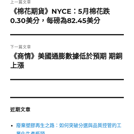
上一篇文章
章
《棉花期貨》NYCE：5月棉花跌
上
一
0.30美分，每磅為82.45美分
導
篇
覽
文
章:
下一篇文章
《商情》美國通膨數據低於預期 期銅
下
一
上漲
篇
文
章:
近期文章
廢棄塑膠再生之路：如何突破分選與品質控管的工
業化生產瓶頸