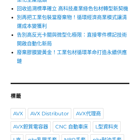
回收追溯標準確立 高科技產業綠色包材轉型新契機
別再把工業包裝當廢棄物！循環經濟商業模式讓清
運成本變獲利
告別高反光卡關與微型化極限：直接零件標記技術
開啟自動化新局
廢棄膠膜變黃金！工業包材循環革命打造永續供應
鏈
標籤
AVX
AVX Distributor
AVX代理商
AVX鉭質電容器
CNC 自動車床
L型資料夾
L夾
nbr乳膠手套
NBR手套
nbr耐油手套