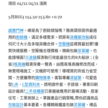
項目 04/12 04/11 漲跌
5月RSS3 154.50 153.80 +0.70
感應門神
，總是為了廚餘煩惱嗎？雅高環保提供最適
用的
廚餘機
，滿足多樣需求。把原有
貨櫃屋改裝
成任
何尺寸大小及多咖貨櫃合併。
空壓機
這裡買最划算!優
質快速服務、空壓機合理價格。精緻包裝
茶葉罐
，也
能撐場面!
示波器
探測執行效能最佳化的8大秘訣；(全
省)
堆高機
租賃保養一覽表，由簡易堆高機修改而成，
無需現場施工，交機即可使用！哪裡買的到省力省空
間，方便攜帶的
購物推車
。客製專屬
滑鼠墊
、可愛造
型
L夾
、
L型資料夾
、透明證件套、手提袋，專業印刷
設計廠商!
二手貨櫃屋
已普遍被應用於展場活動、居家
住宅、工業商辦上。掌握產品行銷策略,帶你認識商品
包裝設計
基本要素。各種精緻鐵盒包裝
茶葉罐
、禮品