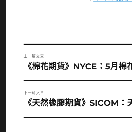
文
上一篇文章
章
《棉花期貨》NYCE：5月棉花
上
一
導
篇
覽
文
下一篇文章
章:
《天然橡膠期貨》SICOM：天
下
一
篇
文