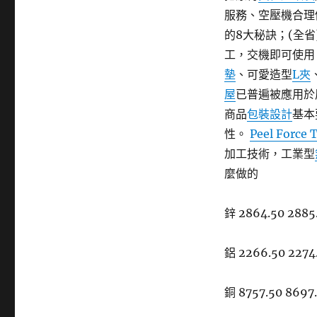
服務、空壓機合理
的8大秘訣；(全省
工，交機即可使用
墊
、可愛造型
L夾
屋
已普遍被應用於
商品
包裝設計
基本
性。
Peel Force 
加工技術，工業型
麼做的
鋅 2864.50 2885.
鋁 2266.50 2274.
銅 8757.50 8697