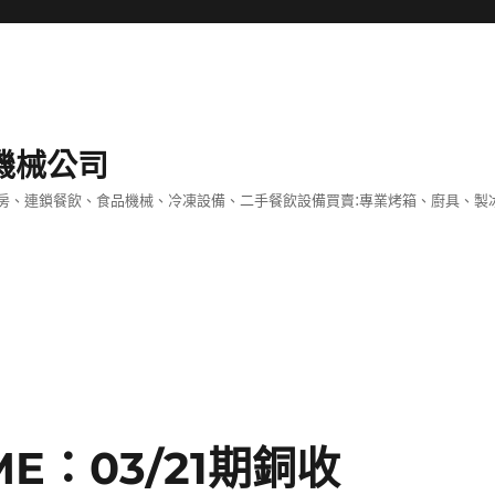
機械公司
房、連鎖餐飲、食品機械、冷凍設備、二手餐飲設備買賣:專業烤箱、廚具、製
E：03/21期銅收