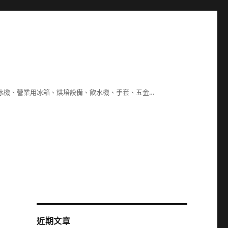
冰機、營業用冰箱、烘培設備、飲水機、手套、五金…
近期文章