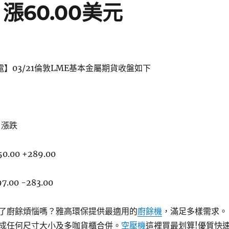
，漲60.00美元
電】03/21倫敦LME基本金屬期貨收盤如下
0 漲跌
50.00 +289.00
7.00 -283.00
了廚餘煩惱嗎？雅高環保提供最適用的
廚餘機
，滿足多樣需求。
成任何尺寸大小及多咖貨櫃合併。
空壓機
這裡買最划算!優質快