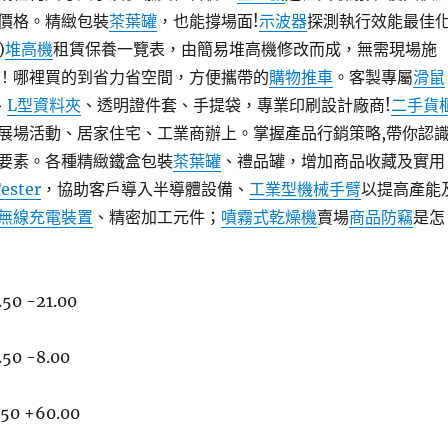
價格。精緻包裝
茶葉罐
，也能撐場面!
示波器
探測執行效能最佳
)
堆高機
租賃保養一覽表，由簡易堆高機修改而成，無需現場施
！哪裡買的到省力省空間，方便攜帶的
購物推車
。客製專屬
滑鼠
、
L型資料夾
、透明證件套、手提袋，專業印刷設計廠商!
二手貨
展場活動、居家住宅、工業商辦上。掌握產品行銷策略,帶你認
要素。各種精緻鐵盒包裝
茶葉罐
、禮品罐，增加商品收藏及實用
Tester
，協助客戶導入半導體設備、
工業型機械手臂
以提高產能
無線充電裝置
、精密加工元件；
噴霧式乾燥機
賣場
商品防竊
是怎
50 -21.00
50 -8.00
.50 +60.00