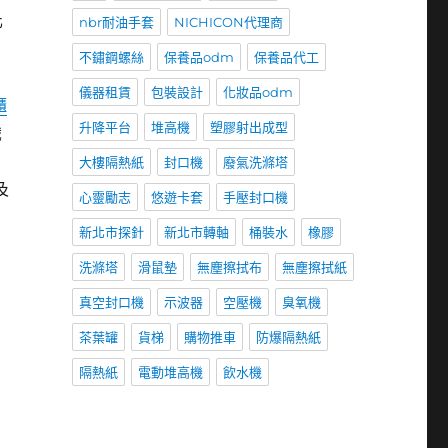
化
nbr耐油手套
NICHICON代理商
不鏽鋼螺絲
保養品odm
保養品代工
儀器租賃
包裝設計
化妝品odm
櫃
升降平台
堆高機
塑膠射出成型
識
大樓隔熱紙
封口機
廢氣洗滌塔
及
心靈勵志
悠遊卡套
手壓封口機
新北市探針
新北市轉軸
桶裝水
橡膠
洗滌塔
滑鼠墊
無塵擦拭布
無塵擦拭紙
真空封口機
示波器
空壓機
臭氧機
茶葉罐
貨梯
購物推車
防爆隔熱紙
隔熱紙
電動堆高機
飲水機