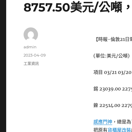
8757.50美元/公噸
【時報-倫敦21日
作
admin
者
發
2023-04-09
(單位:美元/公噸)
佈
分
工業資訊
日
類
項目 03/21 03/2
期:
錫 23039.00 227
鎳 22514.00 2279
感應門神
，總是為
把原有
貨櫃屋改裝