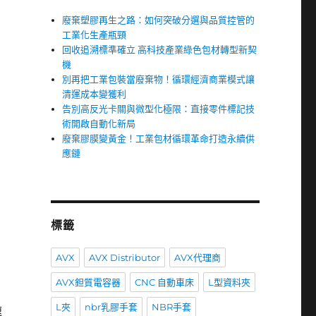
廢棄塑膠再生之路：如何突破分選與品質控管的
工業化生產瓶頸
回收追溯標準確立 高科技產業綠色包材轉型新契
機
別再把工業包裝當廢棄物！循環經濟商業模式讓
清運成本變獲利
告別高反光卡關與微型化極限：直接零件標記技
術開啟自動化新局
廢棄膠膜變黃金！工業包材循環革命打造永續供
應鏈
標籤
AVX
AVX Distributor
AVX代理商
AVX鉭質電容器
CNC 自動車床
L型資料夾
L夾
nbr乳膠手套
NBR手套
速