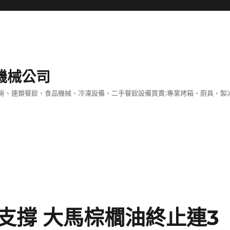
機械公司
房、連鎖餐飲、食品機械、冷凍設備、二手餐飲設備買賣:專業烤箱、廚具、製
支撐 大馬棕櫚油終止連3