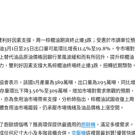
雙利好因素支撐，周一棕櫚油期貨終止連3跌；受惠於市調單位預
3月1日至25日出口量可能環比增長11.4%至19.8%，令市場對
上替代油品原油價格因銀行業風波緩和而有所回升，提升棕櫚油
力，雙利好因素支撐大馬棕櫚油終場終止連3跌，扭轉近期頹勢
協會表示，該國1月產量為389萬噸，出口量為295萬噸，同比
庫存量環比下降3.56%至309萬噸，增加市場對需求樂觀的預期，
，亦為食用油市場帶來支撐，分析師指出，棕櫚油試圖收復上周
體食用油市場趨弱，仍承壓市場情緒及油品價格上漲空間。
了廚餘煩惱嗎？雅高環保提供最適用的
廚餘機
，滿足多樣需求。
成任何尺寸大小及多咖貨櫃合併。
空壓機
這裡買最划算!優質快