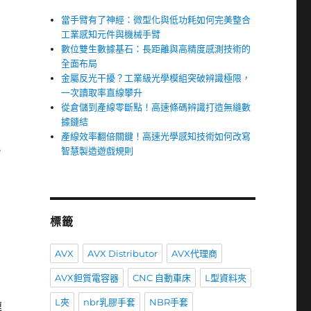
當手臂有了神經：微型化與低功耗如何完美整合
工業感知元件與機械手臂
數位雙生數據基石：長距離與高精度感測技術的
全面布局
金屬反光干擾？工業級光學模組突破辨識極限，
一次讀取率直線攀升
從倉儲到產線零斷點！高速條碼辨識打造無縫數
據鏈結
產線效率翻倍關鍵！高速光學感知技術如何改寫
。
智慧製造遊戲規則
增
標籤
AVX
AVX Distributor
AVX代理商
AVX鉭質電容器
CNC 自動車床
L型資料夾
L夾
nbr乳膠手套
NBR手套
速