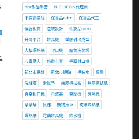
化
nbr耐油手套
NICHICON代理商
不鏽鋼螺絲
保養品odm
保養品代工
儀器租賃
包裝設計
化妝品odm
櫃
升降平台
堆高機
塑膠射出成型
識
大樓隔熱紙
封口機
廢氣洗滌塔
及
心靈勵志
悠遊卡套
手壓封口機
新北市探針
新北市轉軸
桶裝水
橡膠
洗滌塔
滑鼠墊
無塵擦拭布
無塵擦拭紙
真空封口機
示波器
空壓機
臭氧機
，
茶葉罐
貨梯
購物推車
防爆隔熱紙
隔熱紙
電動堆高機
飲水機