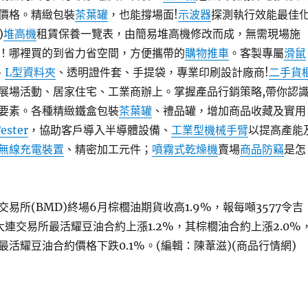
價格。精緻包裝
茶葉罐
，也能撐場面!
示波器
探測執行效能最佳
)
堆高機
租賃保養一覽表，由簡易堆高機修改而成，無需現場施
！哪裡買的到省力省空間，方便攜帶的
購物推車
。客製專屬
滑鼠
、
L型資料夾
、透明證件套、手提袋，專業印刷設計廠商!
二手貨
展場活動、居家住宅、工業商辦上。掌握產品行銷策略,帶你認
要素。各種精緻鐵盒包裝
茶葉罐
、禮品罐，增加商品收藏及實用
Tester
，協助客戶導入半導體設備、
工業型機械手臂
以提高產能
無線充電裝置
、精密加工元件；
噴霧式乾燥機
賣場
商品防竊
是怎
易所(BMD)終場6月棕櫚油期貨收高1.9%，報每噸3577令吉
) ；大連交易所最活耀豆油合約上漲1.2%，其棕櫚油合約上漲2.0%
活耀豆油合約價格下跌0.1%。(編輯：陳葦滋)(商品行情網)