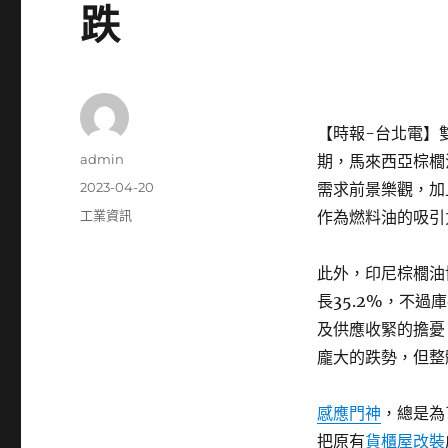
跌
【時報-台北電】
作
admin
期，馬來西亞棕櫚油
者
發
2023-04-20
需求前景樂觀，加
佈
分
工業資訊
作為燃料油的吸引
日
類
期:
此外，印尼棕櫚油
長35.2%，不過
及供應收緊的擔憂
龐大的跌勢，但整
感應門神
，總是為
把原有
貨櫃屋改裝