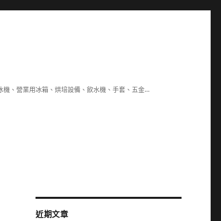
冰機、營業用冰箱、烘培設備、飲水機、手套、五金…
近期文章