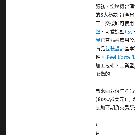
服務、空壓機合理
的8大秘訣；(全省
工，交機即可使用
墊
、可愛造型
L夾
屋
已普遍被應用於
商品
包裝設計
基本
性。
Peel Force 
加工技術，工業型
麼做的
馬來西亞衍生產品交
(809.46美元
芝加哥期貨交易所最
#
#