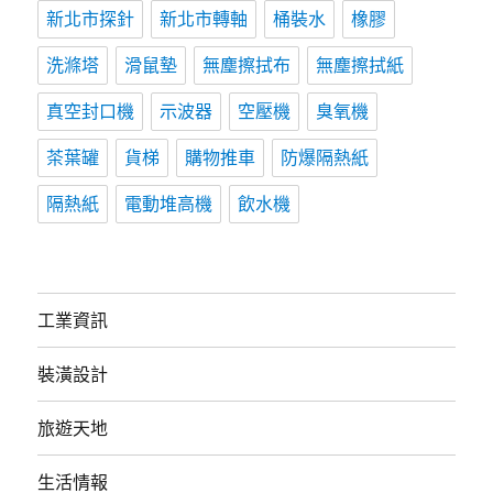
新北市探針
新北市轉軸
桶裝水
橡膠
洗滌塔
滑鼠墊
無塵擦拭布
無塵擦拭紙
真空封口機
示波器
空壓機
臭氧機
茶葉罐
貨梯
購物推車
防爆隔熱紙
隔熱紙
電動堆高機
飲水機
工業資訊
裝潢設計
旅遊天地
生活情報