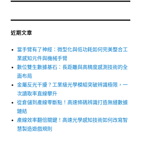
篇
文
章:
近期文章
當手臂有了神經：微型化與低功耗如何完美整合工
業感知元件與機械手臂
數位雙生數據基石：長距離與高精度感測技術的全
面布局
金屬反光干擾？工業級光學模組突破辨識極限，一
次讀取率直線攀升
從倉儲到產線零斷點！高速條碼辨識打造無縫數據
鏈結
產線效率翻倍關鍵！高速光學感知技術如何改寫智
慧製造遊戲規則