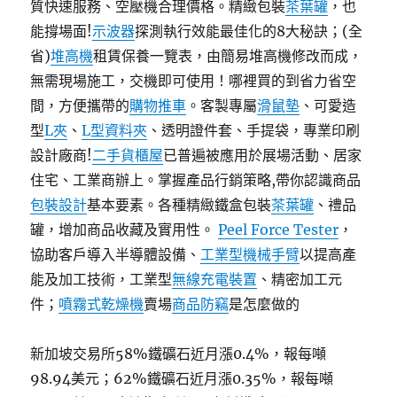
質快速服務、空壓機合理價格。精緻包裝
茶葉罐
，也
能撐場面!
示波器
探測執行效能最佳化的8大秘訣；(全
省)
堆高機
租賃保養一覽表，由簡易堆高機修改而成，
無需現場施工，交機即可使用！哪裡買的到省力省空
間，方便攜帶的
購物推車
。客製專屬
滑鼠墊
、可愛造
型
L夾
、
L型資料夾
、透明證件套、手提袋，專業印刷
設計廠商!
二手貨櫃屋
已普遍被應用於展場活動、居家
住宅、工業商辦上。掌握產品行銷策略,帶你認識商品
包裝設計
基本要素。各種精緻鐵盒包裝
茶葉罐
、禮品
罐，增加商品收藏及實用性。
Peel Force Tester
，
協助客戶導入半導體設備、
工業型機械手臂
以提高產
能及加工技術，工業型
無線充電裝置
、精密加工元
件；
噴霧式乾燥機
賣場
商品防竊
是怎麼做的
新加坡交易所58%鐵礦石近月漲0.4%，報每噸
98.94美元；62%鐵礦石近月漲0.35%，報每噸