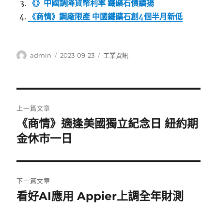
《》中國調降貨幣利率 鐵礦石價續揚
《商情》鋼廠限產 中國鐵礦石創4個半月新低
作
發
分
admin
2023-09-23
工業資訊
者
佈
類
日
期:
文
上一篇文章
章
《商情》適逢美國獨立紀念日 紐約期
上
一
金休市一日
導
篇
覽
文
章:
下一篇文章
看好AI應用 Appier上調全年財測
下
一