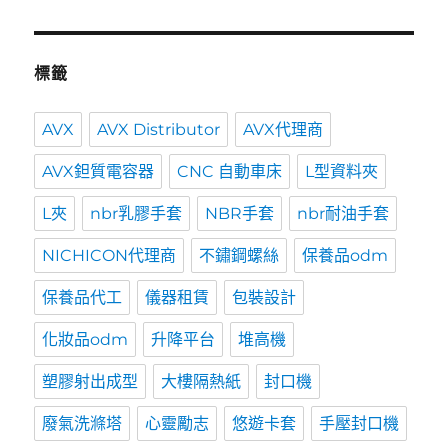
標籤
AVX
AVX Distributor
AVX代理商
AVX鉭質電容器
CNC 自動車床
L型資料夾
L夾
nbr乳膠手套
NBR手套
nbr耐油手套
NICHICON代理商
不鏽鋼螺絲
保養品odm
保養品代工
儀器租賃
包裝設計
化妝品odm
升降平台
堆高機
塑膠射出成型
大樓隔熱紙
封口機
廢氣洗滌塔
心靈勵志
悠遊卡套
手壓封口機