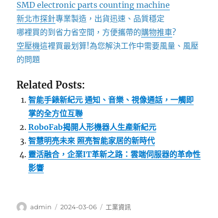
SMD electronic parts counting machine
新北市探針
專業製造，出貨迅速、品質穩定
哪裡買的到省力省空間，方便攜帶的
購物推車
?
空壓機
這裡買最划算!為您解決工作中需要風量、風壓
的問題
Related Posts:
智能手錶新紀元 通知、音樂、視像通話，一觸即
掌的全方位互聯
RoboFab揭開人形機器人生產新紀元
智慧明亮未來 照亮智能家居的新時代
靈活融合，企業IT革新之路：雲端伺服器的革命性
影響
作
發
分
admin
2024-03-06
工業資訊
者
佈
類