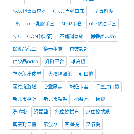
AVX鉭質電容器
CNC 自動車床
L型資料夾
L夾
nbr乳膠手套
NBR手套
nbr耐油手套
NICHICON代理商
不鏽鋼螺絲
保養品odm
保養品代工
儀器租賃
包裝設計
化妝品odm
升降平台
堆高機
塑膠射出成型
大樓隔熱紙
封口機
廢氣洗滌塔
心靈勵志
悠遊卡套
手壓封口機
新北市探針
新北市轉軸
桶裝水
橡膠
洗滌塔
滑鼠墊
無塵擦拭布
無塵擦拭紙
真空封口機
示波器
空壓機
臭氧機