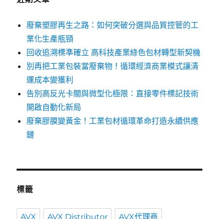
廢棄塑膠再生之路：如何突破分選與品質控管的工
業化生產瓶頸
回收追溯標準確立 高科技產業綠色包材轉型新契機
別再把工業包裝當廢棄物！循環經濟商業模式讓清
運成本變獲利
告別高反光卡關與微型化極限：直接零件標記技術
開啟自動化新局
廢棄膠膜變黃金！工業包材循環革命打造永續供應
鏈
標籤
AVX
AVX Distributor
AVX代理商