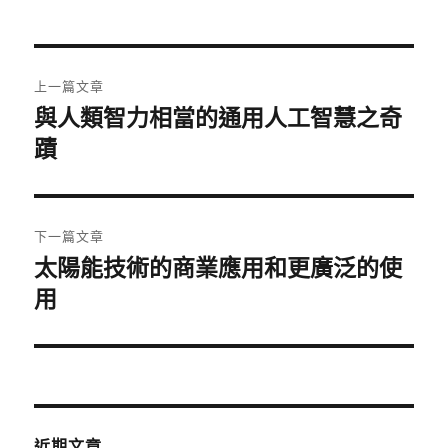
日
期:
文
上一篇文章
章
與人類智力相當的通用人工智慧之奇
上
一
蹟
導
篇
覽
文
章:
下一篇文章
太陽能技術的商業應用和更廣泛的使
下
一
用
篇
文
章:
近期文章